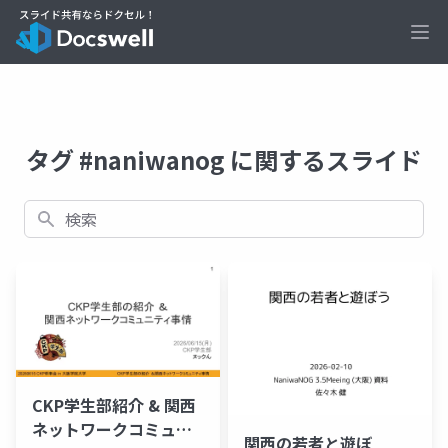
Ope
タグ #naniwanog に関するスライド
検索
CKP学生部紹介 & 関西
ネットワークコミュニ
関西の若者と遊ぼ