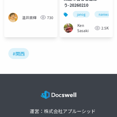
ティ事情
う-20260210
janog
naniwanog
温井直輝
730
Ken
2.5K
Sasaki
#関西
運営：株式会社アプルーシッド