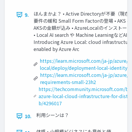
ほんまかよ？ • Active Directoryが不要
9.
要件の緩和 Small Form Factorの登場 • AKS on 
AKSの金額が込み • AzureLocalのインストー
• Local AI search や Machine Learni
Introducing Azure Local: cloud infrastructure
enabled by Azure Arc
https://learn.microsoft.com/ja-jp/azure/a
local/deploy/deployment-local-identity-w
https://learn.microsoft.com/ja-jp/azure/
requirements-small-23h2
https://techcommunity.microsoft.com/blo
azure-local-cloud-infrastructure-for-dist
b/4296017
利用シーンは？
10.
体感 • 小規模ビジネスにも意外と使