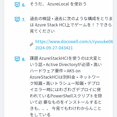
そうだ、 AzureLocal を使おう
6.
過去の検証 • 過去に次のような構成をとりました
7.
は Azure Stack HCI上でゲームを！？できら
見てください
https://www.docswell.com/s/ryusuke06/
2024-09-27-043421
課題 AzureStackHCIを使うのは大変と
8.
いう話 • Active Directoryが必須 • 高い
ハードウェア要件 • AKS on
AzureStackHCIは別料金 • ネットワー
ク知識 • 高いトラシュー知識 • デプロ
イエラー時にはわざわざデプロイに使
われているPowerShellスクリプトを除
いて必 要なものをインストールすると
きも、、、 今見てもわけわからんこと
をしている