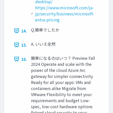
desktop/
https://www.microsoft.com/ja-
jp/security/business/microsoft-
entra-pricing
Q.簡単でしたか
14.
A. いいえ全然
15.
簡単になるのはいつ？ Preview Fall
16.
2024 Operate and scale with the
power of the cloud Azure Arc
gateway for simpler connectivity
Ready for all your apps: VMs and
containers alike Migrate from
VMware Flexibility to meet your
requirements and budget Low-
spec, low-cost hardware options
Extend cloud security to your