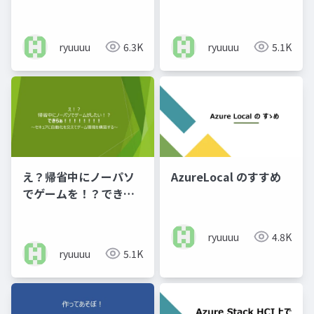
ryuuuu
6.3K
ryuuuu
5.1K
え？帰省中にノーパソ
AzureLocal のすすめ
でゲームを！？できら
ぁ！ 令和最新版（途
中）
ryuuuu
4.8K
ryuuuu
5.1K