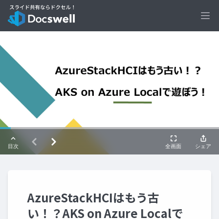
Ope
AzureStackHCIはもう古
い！？AKS on Azure Localで