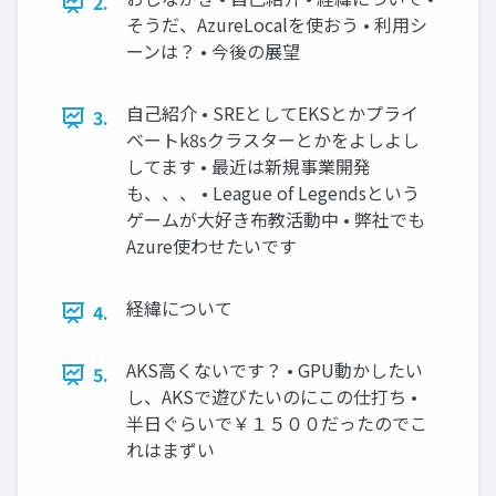
2.
そうだ、AzureLocalを使おう • 利用シ
ーンは？ • 今後の展望
自己紹介 • SREとしてEKSとかプライ
3.
ベートk8sクラスターとかをよしよし
してます • 最近は新規事業開発
も、、、 • League of Legendsという
ゲームが大好き布教活動中 • 弊社でも
Azure使わせたいです
経緯について
4.
AKS高くないです？ • GPU動かしたい
5.
し、AKSで遊びたいのにこの仕打ち •
半日ぐらいで￥１５００だったのでこ
れはまずい