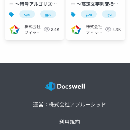
ー ～暗号アルゴリズム
ー ～高速文字列変換ア
の高速化～
ルゴリズムの論文を読
cpu
gpu
cpu高速化
gpu
gpu高速化
ryu
c
（2024/05/27）
んでみた～
（2023/02/01）
株式会社
株式会社
8.4K
4.3K
フィック
フィック
スターズ
スターズ
運営：株式会社アプルーシッド
利用規約