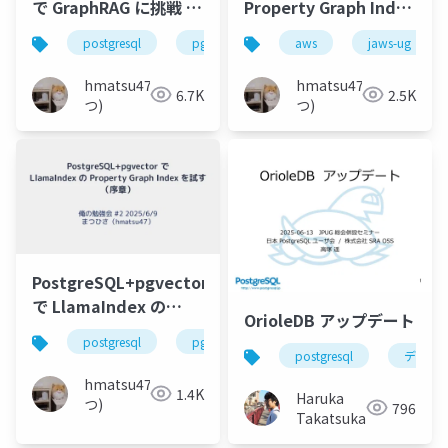
で GraphRAG に挑戦 &
Property Graph Index
pgvectorscale 0.7.x
を PostgreSQL 上に構
postgresql
pgvector
llamaindex
aws
jaws-ug
graphr
アップデート
築してデータ構造を見
てみる
hmatsu47(ま
hmatsu47(ま
6.7K
2.5K
つ)
つ)
PostgreSQL+pgvector
で LlamaIndex の
OrioleDB アップデート
Property Graph Index
postgresql
pgvector
llamaindex
グラフr
を試す（序章）
postgresql
データ
hmatsu47(ま
1.4K
Haruka
つ)
796
Takatsuka