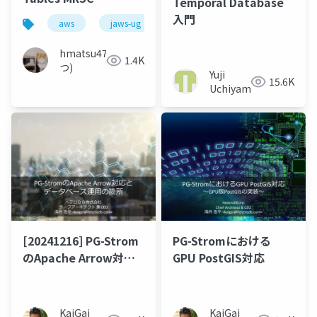
Temporal Database
pgvector 0.8.0・
入門
aws
jaws-ug
dynamodb
postgresql
caching_sha2_password
関連アップデート
hmatsu47(ま
1.4K
つ)
Yuji
15.6K
Uchiyama
[20241216] PG-Strom
PG-Stromにおける
のApache Arrow対応
GPU PostGIS対応
とデータベース運用の
勘所
KaiGai
KaiGai