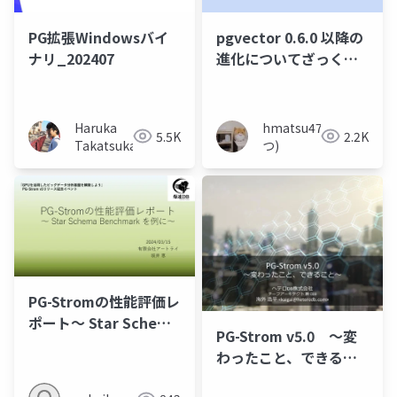
PG拡張Windowsバイ
pgvector 0.6.0 以降の
ナリ_202407
進化についてざっくり
取り上げてみる
Haruka
hmatsu47(ま
5.5K
2.2K
Takatsuka
つ)
PG-Stromの性能評価レ
ポート～ Star Schema
PG-Strom v5.0 ～変
Benchmark を例に～
わったこと、できるこ
と～