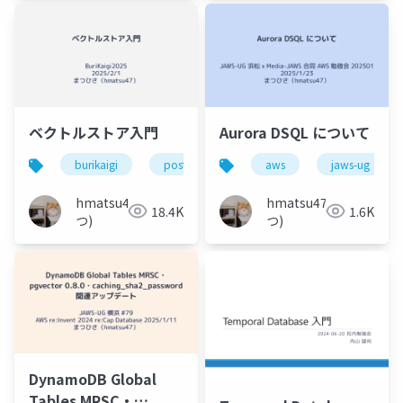
ベクトルストア入門
Aurora DSQL について
burikaigi
postgresql
ベクトルストア
aws
jaws-ug
ベ
hmatsu47(ま
hmatsu47(ま
18.4K
1.6K
つ)
つ)
DynamoDB Global
Tables MRSC・