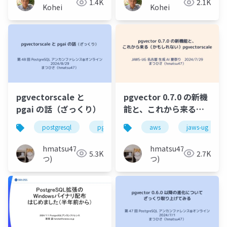
1.4K
2.1K
Kohei
Kohei
pgvectorscale と
pgvector 0.7.0 の新機
pgai の話（ざっくり）
能と、これから来る
（かもしれない）
postgresql
pgvector
pgvectorscale
aws
jaws-ug
pgai
pgvectorscale
hmatsu47(ま
hmatsu47(ま
5.3K
2.7K
つ)
つ)