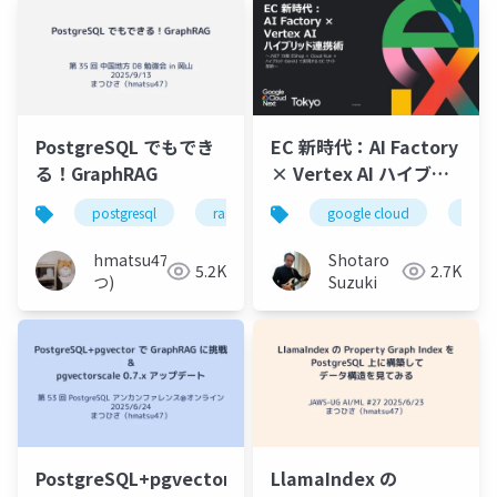
ム
PostgreSQL でもでき
EC 新時代：AI Factory
る！GraphRAG
× Vertex AI ハイブリ
ッド連携術 - 配布用(当
postgresql
rag
graphrag
google cloud
pgvector
clou
日実施版)
hmatsu47(ま
Shotaro
5.2K
2.7K
つ)
Suzuki
PostgreSQL+pgvector
LlamaIndex の