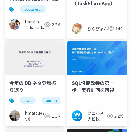
（TaskShareApp）
postgresql
Haruka
2.2K
Takatsuka
むらぴょん
140
今年の DB ネタ登壇振
SQL性能改善の第一
り返り
歩 実行計画を可視化
するpev2 のご紹介
aws
aurora
mysql
postgresql
hmatsu47(ま
ウェルス
1.3K
2.2K
つ)
ナビ株式
会社 技術
広報チー