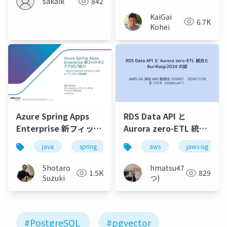
sakaik
842
KaiGai
6.7K
Kohei
Azure Spring Apps
RDS Data API と
Enterprise 新フィット
Aurora zero-ETL 統合
ネスアプリのご紹介 -
と BuriKaigi2024 の話
java
spring
csharp
aws
.net
jaws-ug
node.js
Azure OpenAI Service
による AI アシスタント
Shotaro
hmatsu47(ま
1.5K
829
追加他 -
Suzuki
つ)
#PostgreSQL
#pgvector