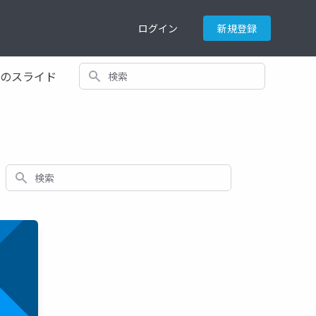
ログイン
新規登録
検索
てのスライド
検索