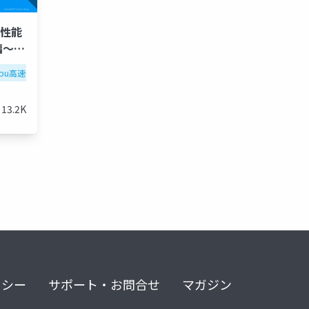
～性能
編～
l
cpu高速化
cpugpu高速化
gpu高速化
高速化シリーズ
高速化シリーズ
13.2K
リシー
サポート・お問合せ
マガジン