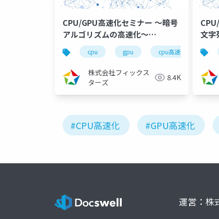
CPU/GPU高速化セミナー ～暗号
CP
アルゴリズムの高速化～
文字
（2024/05/27）
読んで
cpu
gpu
cpu高速化
g
株式会社フィックス
8.4K
ターズ
#CPU高速化
#GPU高速化
運営：株