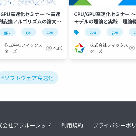
U/GPU高速化セミナー ～高速
CPU/GPU高速化セミナー 
列変換アルゴリズムの論文を
モデルの理論と実践 理論
みた～（2023/02/01）
（2022/01/28）
pu高速化
gpu
ryu
暗号
cpu
アルゴリズム
高速化シリーズ
モンゴメリ乗算
cpu
cpugpu高速化
gpu
inte
株式会社フィックス
株式会社フィックス
4.3K
ターズ
ターズ
#ソフトウェア高速化
式会社アプルーシッド
利用規約
プライバシーポ