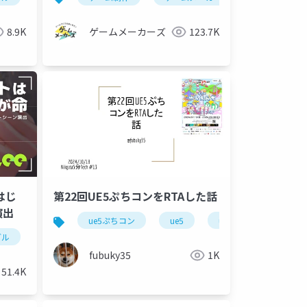
サウンドデザイン
8.9K
ゲームメーカーズ
123.7K
はじ
第22回UE5ぷちコンをRTAした話
演出
ue5ぷちコン
ue5
unrealengine
u
ブル
プログラミング
ゲーム制作
カットシーン
fubuky35
1K
51.4K