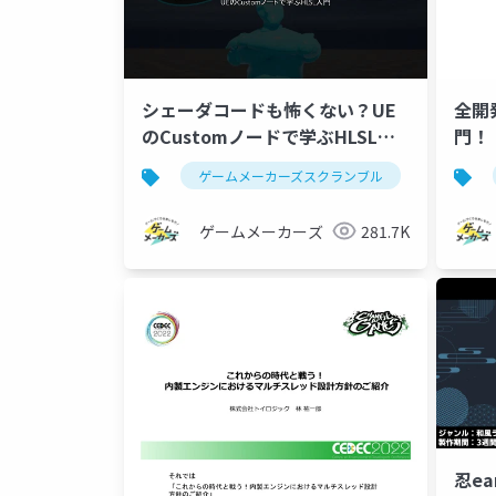
シェーダコードも怖くない？UE
全開
のCustomノードで学ぶHLSL入
門！
門
Ti
ゲームメーカーズスクランブル
ゲーム制
ゲームメーカーズ
281.7K
忍e