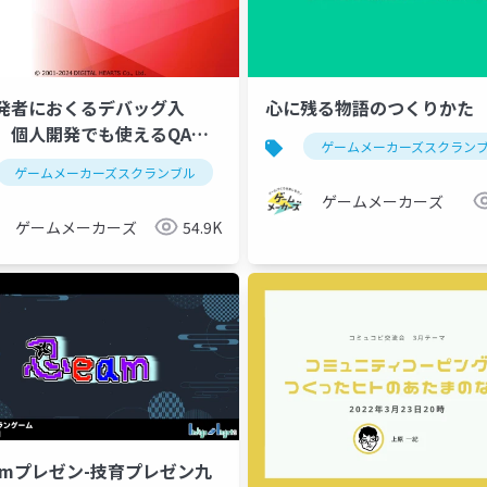
発者におくるデバッグ入
心に残る物語のつくりかた
 個人開発でも使えるQA
ゲームメーカーズスクラン
psや基礎的な考え方をご紹介
作
ゲームメーカーズスクランブル
ue5
シェーダー
ゲーム制作
qa
デバッ
ゲームメーカーズ
ゲームメーカーズ
54.9K
amプレゼン-技育プレゼン九