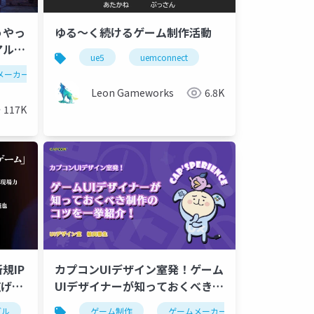
うやっ
ゆる～く続けるゲーム制作活動
アルタ
ue5
uemconnect
ーを見
メーカーズスクランブル
レンダリング
cg
グラフィックス
Leon Gameworks
6.8K
117K
規IP
カプコンUIデザイン室発！ゲーム
広げる
UIデザイナーが知っておくべき制
作のコツを一挙紹介！
ブル
ゲーム制作
ゲーム制作
ゲームデザイン
ゲームメーカーズスクランブル
ゲーム開発