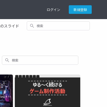
ログイン
新規登録
検索
てのスライド
検索