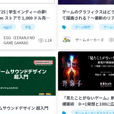
 '25 | 学生インディーの夢!
ゲームのグラフィクスはど
am ストアで 1,000 ドル売り
て描画される？～最新のリ
るまでの道のり
イムレンダリング描画フロ
egg25
学生
ゲーム制作
ゲーム
ていこう！～
EGG（EEKANJI NO
ゲームメーカーズ
1.1K
GAME GAKKAI）
「見たことがないゲーム」新
構築術 0→1発想と100に
ムサウンドデザイン 超入門
現場力
ザイン
ゲームシナリオ
ゲーム制作
ゲームメーカーズスクラン