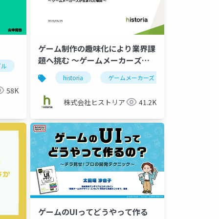
ゲーム制作の趣味化により業界課
題へ挑む ～ゲームメーカーズが
ブル
ゲーム制作
シナリオ制作
脚本
生まれた理由～
グ
historia
ゲームメーカーズ
ゲーム制作
58K
株式会社ヒストリア
41.2K
ゲームのUIってどうやって作る