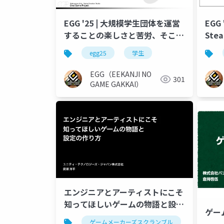
EGG '25 | 大規模学生団体を運営
EGG
することの楽しさと苦労、そこか
Ste
ら得られた知見
上げ
egg25
学生
EGG（EEKANJI NO
301
GAME GAKKAI）
エンジニアとアーティストにこそ
知ってほしいゲームの物語と設定
ゲー
の作り方
ゲームメーカーズスクランブル
ゲームデ