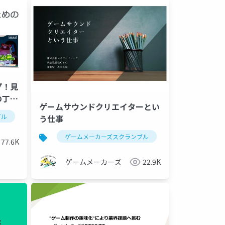
プ！見
の丁寧
ゲームサウンドクリエイターとい
ブル
開発
ゲーム制作
blender
う仕事
ゲームメーカーズスクランブル
ゲーム制作
77.6K
ゲームメーカーズ
22.9K