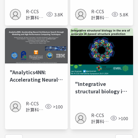
R-CCS
R-CCS
3.8K
5.8K
計算科学
計算科学
研究推進
研究推進
室
室
"Analytics4NN:
Accelerating Neural
"Integrative
Architecture Search
structural biology in
through Modeling
the era of accurate
and High-
R-CCS
AI-based structure
>100
Performance
計算科学
prediction"
R-CCS
Computing
研究推進
>100
計算科学
室
Techniques"
研究推進
室