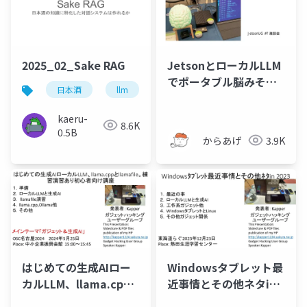
2025_02_Sake RAG
JetsonとローカルLLM
でポータブル脳みそを
日本酒
llm
ローカルllm
つくる
kaeru-
8.6K
0.5B
からあげ
3.9K
はじめての生成AIロー
Windowsタブレット最
カルLLM、llama.cpp
近事情とその他ネタin
とllamafile。練習演習
2023東海道らぐ ガジ