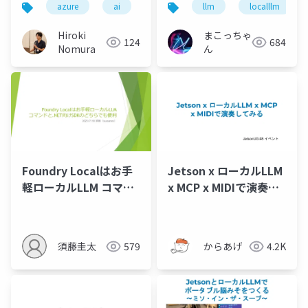
azure
ai
llm
localllm
Hiroki
まこっちゃ
124
684
Nomura
ん
Foundry Localはお手
Jetson x ローカルLLM
軽ローカルLLM コマン
x MCP x MIDIで演奏し
ドと.NET向けSDKのど
てみる
ちらでも便利
須藤圭太
579
からあげ
4.2K