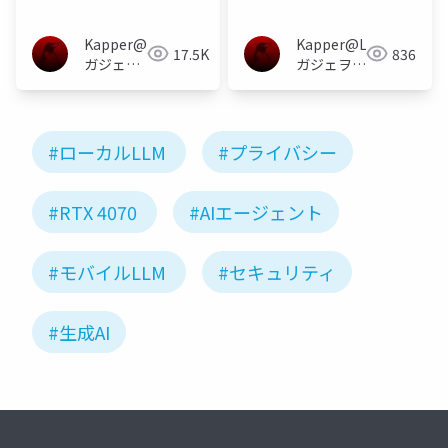
あり初心者向け講座
ェットハッキングユー
ザーグループ
Kapper@Linux
Kapper@Linux
17.5K
836
ガジェヲ
ガジェヲタ
タ＆異世
＆異世界小
界小説家
説家＆電子
＆電子工
工作大好き
作大好き
#ローカルLLM
#プライバシー
#RTX 4070
#AIエージェント
#モバイルLLM
#セキュリティ
#生成AI