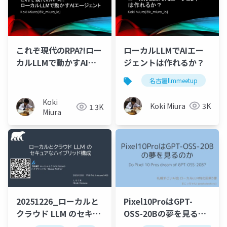
これぞ現代のRPA?!ロー
ローカルLLMでAIエー
カルLLMで動かすAIエ
ジェントは作れるか？
ージェント
名古屋llmmeetup
Koki
Koki Miura
3K
1.3K
Miura
20251226_ローカルと
Pixel10ProはGPT-
クラウド LLM のセキュ
OSS-20Bの夢を見るの
アなハイブリッド構成
か