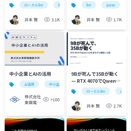
速くする3フラグ実測
Ollamaの12.2 tok/sを
ローカルllm
llama.cpp
llm
rtx4070
qwen
qwen
(RTX 4070)
34.6 tok/sに引き上げ
た実測ノート
井本 賢
3.1K
井本 賢
1.7K
中小企業とAIの活用
9Bが死んで35Bが動く
— RTX 4070でQwen
ai活用
中小企業
ローカルllm
コスト削減
3.5を全モデル検証
ローカルllm
qwen
株式会社
>100
東興電機
井本 賢
2.7K
製作所