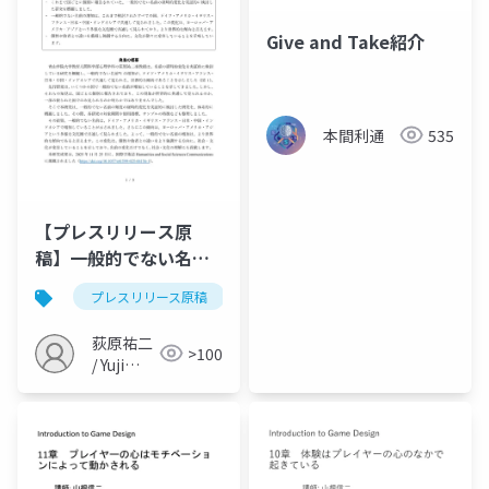
Give and Take紹介
本間利通
535
【プレスリリース原
稿】一般的でない名前
が世界的に増加 ～個性
プレスリリース原稿
名前
言語学
心理学
重視の文化変容を示唆
～（Ogihara, 2025,
荻原祐二
>100
HSSC）
/ Yuji
Ogihara