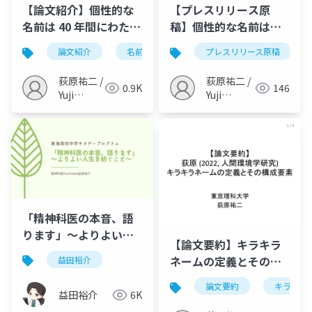
【論文紹介】個性的な
【プレスリリース原
名前は 40 年間にわたっ
稿】個性的な名前は
て増加している - 日本
1980年代から40年間に
論文紹介
名前
心理学
プレスリリース原稿
言語学
新
の名前研究を進めるこ
わたって増加している
との難しさとその解決
～地方自治体の広報誌
荻原祐二 /
荻原祐二 /
0.9K
146
方法（Ogihara & Ito,
に掲載された新生児の
Yuji
Yuji
2022, CRESP）
Ogihara
名前を分析～
Ogihara
（Ogihara & Ito,
2022, CRESP）
「精神科医の本音、語
ります」～よりよい人
【論文要約】キラキラ
生を紡ぐということ～
ネームの定義とその構
益田裕介
(1)
成要素（荻原, 2022, 人
論文要約
キラキラ
間環境学研究）
益田裕介
6K