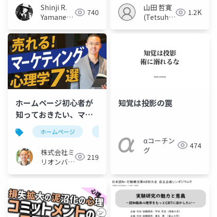
Shinji R.
山田 哲寛
740
1.2K
Yamane
(Tetsuhiro
(山根信二)
Yamada)
ホームページ初心者が
知覚は投影の罠
知っておきたい、マー
ケティング心理学：厳
ホームページ
初心者
マーケティング
心
選７つ
αコーチン
474
グ
株式会社ミ
219
リオンバリ
ュー