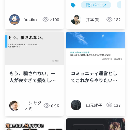
_20260617.pptx
スと心理テクニック
認知バイアス
心理
（入門）
Yukiko
>100
井本 賢
182
もう、騙されない。ー
コミュニティ運営とし
人が良すぎて損をして
てこれからやりたいこ
しまうアナタに、武器
と
を捧げようー
ニシ サダ
山元綾子
137
0.9K
オミ