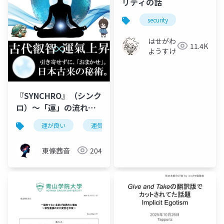
リティの話
security
はせがわ
11.4K
ようすけ
『SYNCHRO』（シンク
ロ）～「運」の流れへ
と導く、”核”となる手
運が良い
運気上昇
スピリチュアル
開運
引書～
東條茜音
204