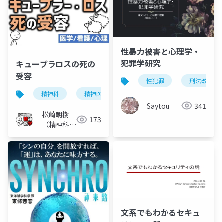
性暴力被害と心理学・
犯罪学研究
キューブラロスの死の
受容
性犯罪
刑法改正
精神科
精神医学
精神看護
心理学
Saytou
341
松崎朝樹
173
（精神科
医）
文系でもわかるセキュ