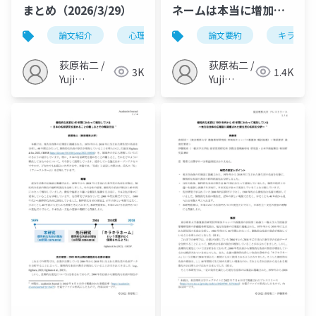
まとめ（2026/3/29）
ネームは本当に増加し
ているのか？（荻原,
論文紹介
心理学
言語学
論文要約
名前
キラキラ
2022, 人間環境学研
究）
荻原祐二 /
荻原祐二 /
3K
1.4K
Yuji
Yuji
Ogihara
Ogihara