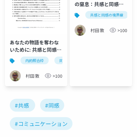
の窒息：共感と同感の
境界線
共感と同感の境界線
村田 敦
>100
あなたの物語を奪わな
いために: 共感と同感の
境界線 〜よかれと思っ
内的照合枠
同感
共感
ソマティック・マ
た「分かる」のあとに
訪れる ちいさな窒息〜
村田 敦
>100
#共感
#同感
#コミュニケーション