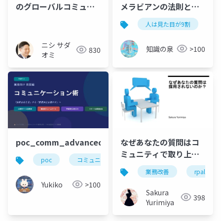
のグローバルコミュニ
メラビアンの法則とノ
ティ入門術―やる気・
ンバーバルコミュニケ
人は見た目が9割
思いやり・そしてお酒
ーション完全解説【竹
で乗り切ろう！―
内一郎・要約】
ニシ サダ
知識の泉
>100
830
オミ
なぜあなたの質問はコ
poc_comm_advanced
ミュニティで取り上げ
poc
コミュニケーション術
られないのか
業務改善
rpalt
Yukiko
>100
Sakura
398
Yurimiya