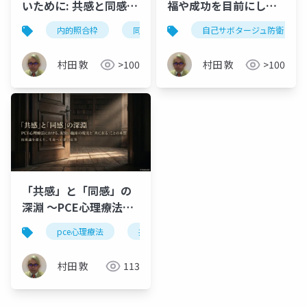
いために: 共感と同感の
福や成功を目前にし
境界線 〜よかれと思っ
て、それを自ら破壊し
内的照合枠
同感
共感
自己サボタージュ防衛
ソマティック・マ
た「分かる」のあとに
てしまうのか：哀しき
訪れる ちいさな窒息〜
忠誠の解体と実存的自
村田 敦
>100
村田 敦
>100
律の回復
「共感」と「同感」の
深淵 〜PCE心理療法に
おける、泥臭い臨床の
pce心理療法
共感
同感
フェルトセンス
現実と「共に在る」こ
との本質〜
村田 敦
113