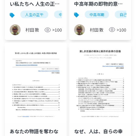
中高年期の即物的意思
い私たちへ 人生の正午
決定に伴う自己疎外の
〜現代の中高年を襲う
中高年期
自己疎外
人生の正午
中高年
脳と身体のミスマッチ
臨床心理学的考察 〜ユ
脳と身体のミスマッ
ングの発達理論とジェ
チ〜
村田 敦
>100
村田 敦
>100
ンドリンの体験過程療
法の統合的アプロー
チ〜
あなたの物語を奪わな
なぜ、人は、自らの幸