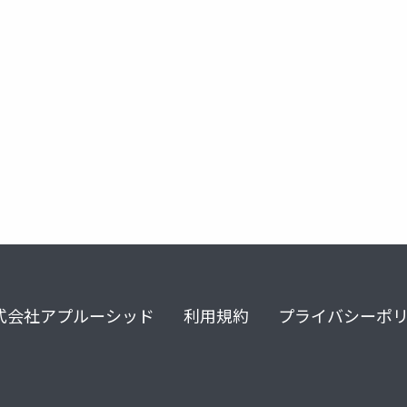
心理学
行動変容
説得の心理学
共感力
elm
式会社アプルーシッド
利用規約
プライバシーポ