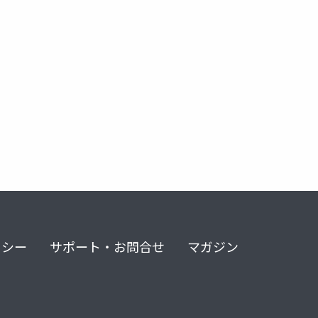
eppm
ナラティブ説得
ラポール
社会心理学
リシー
サポート・お問合せ
マガジン