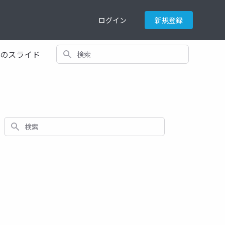
ログイン
新規登録
検索
てのスライド
検索