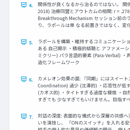
関係性が良くなるから治るのではない。 関係性そのものが
4.
2018) 治療同盟とアウトカムの相関: r = .
Breakthrough Mechanism セ
り、ラポールは単 なる前置きではなく、変化
ラポールを構築・維持するコミュニケーションの「3本柱」
5.
ある 自己開示 ・積極的傾聴と アファメーション 
ミクリー) パラ言語的要素 (Para-Verbal)
造化フレームワーク
カメレオン効果の罠: 「同期」にはスイートスポットが存在す
6.
Coordination) 過少 (沈滞的) ・応答
(カオス的) ・タイトすぎる過度な模倣 ・
すぎても 少なすぎてもいけません。目指す
対話の深度: 表面的な儀式から深層の共感へ潜
7.
いを演技し、 「ONのスイッチ」を入れる安全な
相手の個人的な意見や価値観の開示。 個人の内