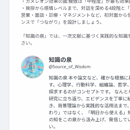
・カメレオン効果の罠:模倣は「中程度」が最も効
・挨拶から感情レベルまで、対話を深める4段階と「
営業・面談・診療・マネジメントなど、初対面から
ンスで「つながり」を設計しましょう。
「知識の泉」では、一次文献に基づく実践的な知識
さい。
知識の泉
@Source_of_Wisdom
知識の泉 本や論文など、確かな根拠
す。心理学、行動科学、組織論、哲学
探求するのがコンセプトです。 なん
研究に立ち返り、エビデンスを丁寧に
き、背景理論から実践的な活用法まで
わり」ではなく、「明日から使える」
の知をこの泉から汲み上げ、発信して
い。