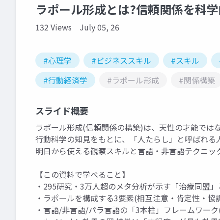
ラポール形成とは?信頼関係を科
132 Views
July 05, 26
#心理学
#ビジネススキル
#スキル
#行動経済学
#ラポール形成
#関係構築
スライド概要
ラポール形成(信頼関係の構築)は、天性の才能では
行動科学の知見をもとに、「人たらし」と呼ばれる
明日から使える観察スキルと言語・非言語テクニッ
【この資料で学べること】
・295研究・3万人超のメタ分析が示す「治療同盟」とア
・ラポールを構成する3要素(相互注意・肯定性・協
・言語/非言語/パラ言語の「3本柱」フレームワーク(Gabbert