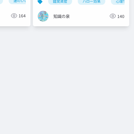
運のいい人
幸運の法則
の法則
行動心理学
ュニケーション
心理学
錯覚資産
心理学
ハロー効果
心理学
164
知識の泉
140
ユーモア研究
心の理論