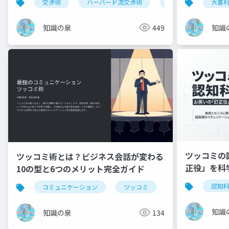
交渉術
ハーバード流交渉術
ビジネススキル
大喜
知識の泉
449
知識
ツッコミの
ツッコミ術とは？ビジネス会話が変わる
正役」を科
10の型と6つのメリット完全ガイド
認知
コミュニケーション
ツッコミ
会話術
ビ
知識
知識の泉
134