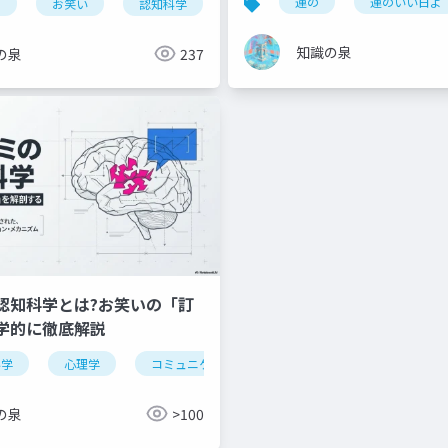
運の
運のいい日よ
利
コミュニケーション
お笑い
認知科学
書籍要約
ユーモア
創造性
コミ
知識の泉
の泉
237
認知科学とは?お笑いの「訂
学的に徹底解説
科学
心理学
コミュニケーション
お笑い
ツッコミ
ジネススキル
お笑い
書籍要約
雑談力
の泉
>100