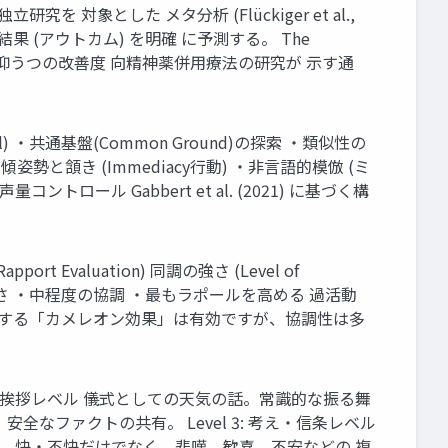
究を 対象とした メタ分析 (Flückiger et al.,
は結果 (アウトカム) を明確 に予測する。 The
最終的な抑うつの改善度 向精神薬併用療法の研究が 示す通
al) ・共通基盤(Common Ground)の探索 ・類似性の
姿勢と頷き (Immediacy行動) ・非言語的模倣 (ミ
トロール Gabbert et al. (2021) に基づく構
 Evaluation) 同調の強さ (Level of
・適度な緩さ ・中程度の協調 ・最もラポールを高める 過活動
模倣する「カメレオン効果」は有効ですが、協調性は多
1: 挨拶レベル 儀式としての天気の話。常識的な振る舞
安全なファクトの共有。 Level 3: 考え・信条レベル
深部。 快・不快だけでなく、悲嘆、歓喜、不安などの 複