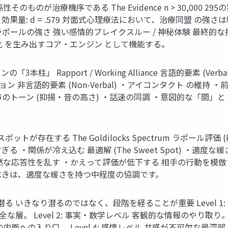
治療機序である The Evidence n > 30,000 295の独立研
278 効果量: d = .579 対面式心理療法において、治療同盟 の強さ
ッション前のラポールの強さ 強い感情的ブレイクスルー / 神秘体験 
 を生み出すコア・エンジン として機能する。
 Rapport / Working Alliance 言語的要素 (Verb
非言語的要素 (Non-Verbal) ・アイコンタクト の維持 ・前傾
 ・声のトーン (抑揚・音の高さ) ・話速の同調 ・意図的な「間」と 声量コン
る The Goldilocks Spectrum ラポール評価 (Rapport
性が低すぎる ・関係が冷え込む 最適解 (The Sweet Spot) 
自然な応答性を乱す ・かえって評価が低下する 相手の行動を
べきは、適度な緩さを持つ中程度の協調です。
る いきなり潜るのではなく、段階を経ることが重要 Level 
層。 Level 2: 事実・数学レベル 客観的な情報のやり取り。 
面への入り口。 Level 4: 感情レベル 共感が不可欠な最