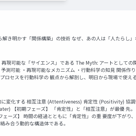
ort 科学と実践から解き明かす「関係構築」の技術 なぜ、あの人は「
現可能な「サイエンス」である The Myth: アートとして
関係構築 ・予測可能 ・再現可能なメカニズム ・行動科学の知見 
プロセスを行動科学の 観点から解剖し、明日から現場で使え
注意 (Attentiveness) 肯定性 (Positivity) 協調性 (
フェーズ (Later) 【初期フェーズ】 「肯定性」と「相互注意」が
ーズ】 時間の経過とともに「肯定性」の重 要度が下がり、「協調性」へ
が絡み合う動的な構造体である。