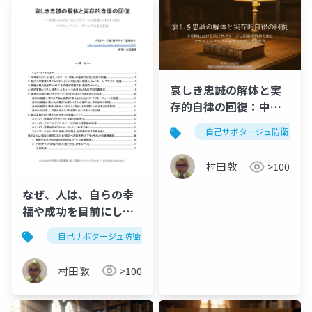
チ〜
哀しき忠誠の解体と実
存的自律の回復：中年
期における「自己サボ
自己サボタージュ防衛
タージュ防衛」の精神
力動とソマティック・
村田 敦
>100
フォーカシングによる
変容
なぜ、人は、自らの幸
福や成功を目前にし
て、それを自ら破壊し
自己サボタージュ防衛
精神力動
ソマティック・フ
てしまうのか：哀しき
忠誠の解体と実存的自
村田 敦
>100
律の回復