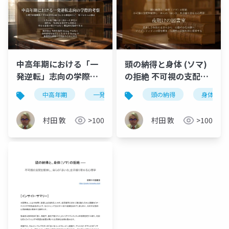
中高年期における「一
頭の納得と身体 (ソマ)
発逆転」志向の学際的
の拒絶 不可視の支配を
考察：心理学的報酬系
解体し自らの「赤い
中高年期
一発逆転志向
頭の納得
報酬予測誤差
身体の拒
シ
と実存的変容の統合に
糸」を手繰り寄せる心
よる漸進的「自己一
理学
村田 敦
>100
村田 敦
>100
致」プロセスの探求