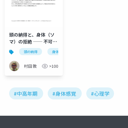
頭の納得と、身体（ソ
マ）の拒絶 ── 不可視
の支配を解体し、自ら
頭の納得
身体の拒絶
不可視の支配
赤い
の「赤い糸」を手繰り
寄せる心理学
村田 敦
>100
#中高年期
#身体感覚
#心理学