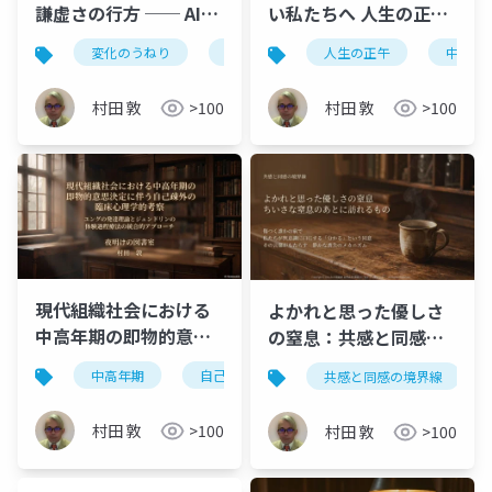
謙虚さの行方 ── AIと
い私たちへ 人生の正午
いう鏡の前に立ち、私
〜現代の中高年を襲う
変化のうねり
知的謙虚さ
人生の正午
凪の佇まい
中高年
自
たちが選ぶべき「凪」
脳と身体のミスマッ
の佇まい
チ〜
村田 敦
>100
村田 敦
>100
現代組織社会における
よかれと思った優しさ
中高年期の即物的意思
の窒息：共感と同感の
決定に伴う自己疎外の
境界線
中高年期
自己疎外
ユングの発達理論
体
共感と同感の境界線
臨床心理学的考察 〜ユ
ングの発達理論とジェ
村田 敦
>100
村田 敦
>100
ンドリンの体験過程療
法の統合的アプロー