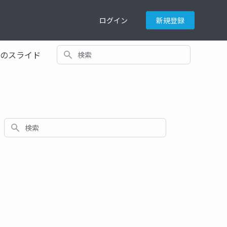
ログイン
新規登録
検索
てのスライド
検索