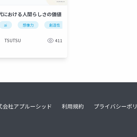
時代における人間らしさの価値
ai
想像力
創造性
共感
ビジネス
心理学
行動変容
説得の心理学
共感力
elm
TSUTSU
411
式会社アプルーシッド
利用規約
プライバシーポ