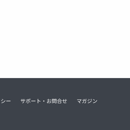
eppm
ナラティブ説得
ラポール
社会心理学
リシー
サポート・お問合せ
マガジン