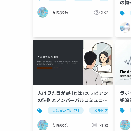
の物
法の
知識の泉
237
ラポ
人は見た目が9割とは?メラビアン
学的
の法則とノンバーバルコミュニケ
科学
ーション完全解説【竹内一郎・要
人は見た目が9割
メラビアンの法則
約】
知識の泉
>100