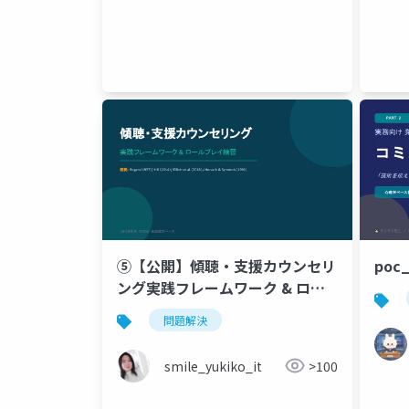
⑤【公開】傾聴・支援カウンセリ
poc
ング実践フレームワーク & ロー
ルプレイ練習_20260625修正済
問題解決
み.pptx
smile_yukiko_it
>100