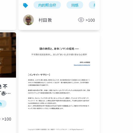
思った「分かる」のあとに訪れる
内的照合枠
同感
共感
ソマティ
ちいさな窒息〜
村田 敦
>100
 不
「赤い
絶
不可視の支配
赤い糸
ガスライティング
消耗の
>100