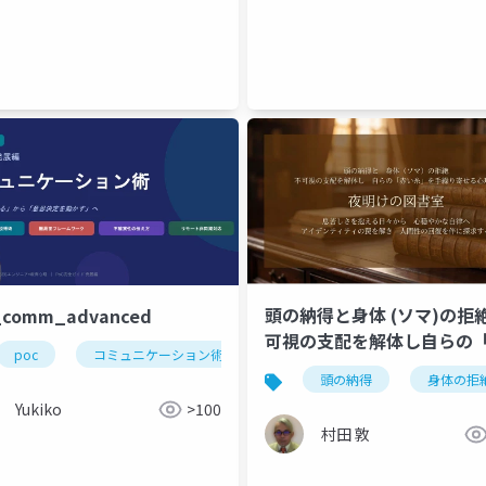
頭の納得と身体 (ソマ)の拒絶
_comm_advanced
可視の支配を解体し自らの
poc
コミュニケーション術
糸」を手繰り寄せる心理学
頭の納得
身体の拒
Yukiko
>100
村田 敦