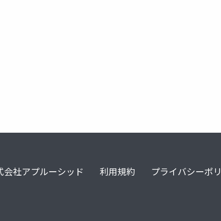
幸運の法則
の法則
行動心理学
心理学
脳
式会社アプルーシッド
利用規約
プライバシーポ