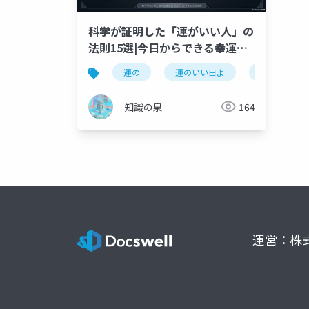
科学が証明した「運がいい人」の
法則15選|今日からできる幸運の
エンジニアリング
運の
運のいい日よ
運のいい人
知識の泉
164
運営：株