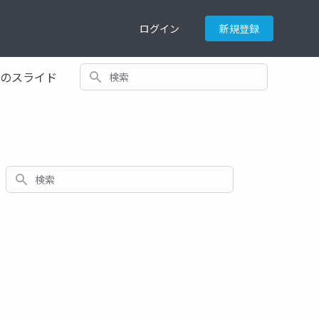
ログイン
新規登録
検索
てのスライド
検索