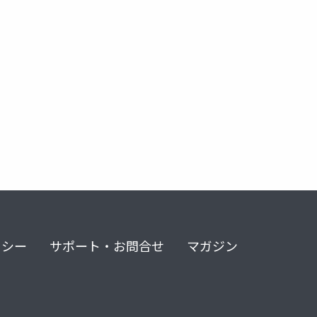
科学
自己啓発
習慣化
運を引き寄せる
を引き寄
リシー
サポート・お問合せ
マガジン