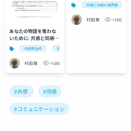
境界線
共感と同感の境界線
村田 敦
>100
あなたの物語を奪わな
いために: 共感と同感の
境界線 〜よかれと思っ
内的照合枠
同感
共感
ソマティック・マ
た「分かる」のあとに
訪れる ちいさな窒息〜
村田 敦
>100
#共感
#同感
#コミュニケーション