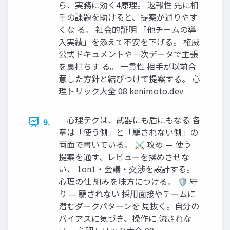
ら、実務に効く4原理。 返報性 先に相
手の課題を助けると、提案が通りやす
くな る。 社会的証明 「他チームの導
入実績」を添えて不安を下げる。 権威
公式ドキュメントや一次データで主張
を裏打ちす る。 一貫性 相手が以前合
意した方針と結びつけて提案する。 心
理トリック大全 08 kenimoto.dev
｜心理テクは、武器にも盾にもなる 各
9.
章は「使う側」と「騙されない側」の
両面で書いている。 ⚔ 攻め — 使う
提案を通す、レビューを揉めさせな
い、 1on1・会議・交渉を設計する。
心理の仕 組みを味方につける。 🛡 守
り — 騙されない 採用面接やチームに
潜むダークパターンを 見抜く。自分の
バイアスに気づき、操作に 流されな