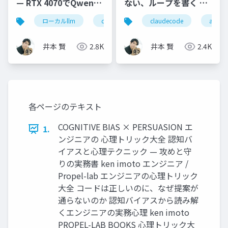
— RTX 4070でQwen
ない、ループを書く ―
3.5を全モデル検証
Claude Code作者と
ローカルllm
qwen
gpu
claudecode
ollama
aiエ
OpenClaw作者が辿り
着いた /goal と /loop
井本 賢
2.8K
井本 賢
2.4K
各ページのテキスト
COGNITIVE BIAS × PERSUASION エ
1.
ンジニアの 心理トリック大全 認知バ
イアスと心理テクニック — 攻めと守
りの実務書 ken imoto エンジニア /
Propel-lab エンジニアの心理トリック
大全 コードは正しいのに、なぜ提案が
通らないのか 認知バイアスから読み解
くエンジニアの実務心理 ken imoto
PROPEL-LAB BOOKS 心理トリック大