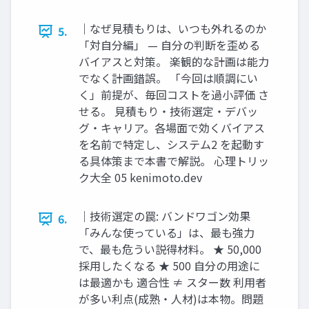
｜なぜ見積もりは、いつも外れるのか
5.
「対自分編」 — 自分の判断を歪める
バイアスと対策。 楽観的な計画は能力
でなく計画錯誤。 「今回は順調にい
く」前提が、毎回コストを過小評価 さ
せる。 見積もり・技術選定・デバッ
グ・キャリア。各場面で効くバイアス
を名前で特定し、システム2 を起動す
る具体策まで本書で解説。 心理トリッ
ク大全 05 kenimoto.dev
｜技術選定の罠: バンドワゴン効果
6.
「みんな使っている」は、最も強力
で、最も危うい説得材料。 ★ 50,000
採用したくなる ★ 500 自分の用途に
は最適かも 適合性 ≠ スター数 利用者
が多い利点(成熟・人材)は本物。問題