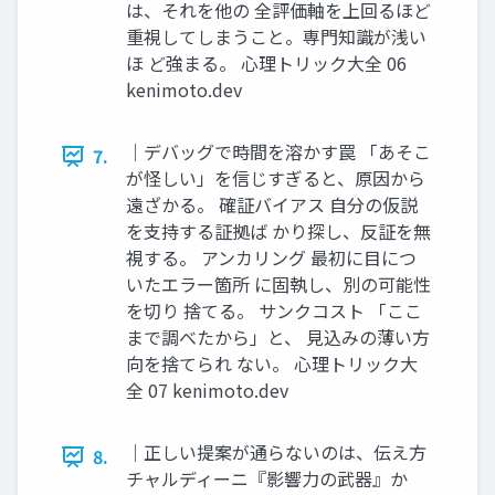
は、それを他の 全評価軸を上回るほど
重視してしまうこと。専門知識が浅い
ほ ど強まる。 心理トリック大全 06
kenimoto.dev
｜デバッグで時間を溶かす罠 「あそこ
7.
が怪しい」を信じすぎると、原因から
遠ざかる。 確証バイアス 自分の仮説
を支持する証拠ば かり探し、反証を無
視する。 アンカリング 最初に目につ
いたエラー箇所 に固執し、別の可能性
を切り 捨てる。 サンクコスト 「ここ
まで調べたから」と、 見込みの薄い方
向を捨てられ ない。 心理トリック大
全 07 kenimoto.dev
｜正しい提案が通らないのは、伝え方
8.
チャルディーニ『影響力の武器』か