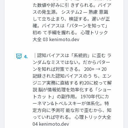
た数値や好みに引 きずられる。バイア
スの発生源。 システム2 — 熟慮 意識
して立ち止まり、検証する。遅いが正
確。バイアスは「パターンを知って」
初め て手綱を握れる。 心理トリック
大全 03 kenimoto.dev
｜認知バイアスは「系統的」に歪む ラ
4.
ンダムなミスではない。だからパター
ンを知れば対策できる。 200+ → 20
記録された認知バイアスのう ち、エン
ジニア実務に直結する 約20に絞って解
説 脳が情報処理を効率化する「ショー
トカッ ト」の副作用。 1970年代にカ
ーネマン&トベルスキーが体系化。特
定方向に予測可 能な形で歪むから、知
っていれば守れる。 心理トリック大全
04 kenimoto.dev