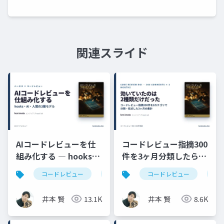
関連スライド
AIコードレビューを仕
コードレビュー指摘300
組み化する ― hooks・
件を3ヶ月分類したら効
AI・人間の3層モデル
いていたのは2種類だけ
コードレビュー
claudecode
コードレビュー
coderabbit
ハ
だった ─ Bug/Spec死
守・残り4種類はPRか
井本 賢
13.1K
井本 賢
8.6K
ら外す