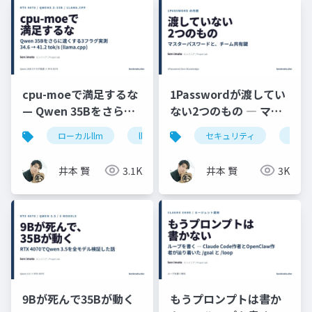
cpu-moeで満足するな
1Passwordが渡してい
— Qwen 35Bをさらに
ない2つのもの ― マス
速くする3フラグ実測
ターパスワードと、チ
ローカルllm
llama.cpp
セキュリティ
rtx4070
qwen
1pas
(RTX 4070)
ーム共有鍵
井本 賢
3.1K
井本 賢
3K
9Bが死んで35Bが動く
もうプロンプトは書か