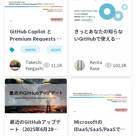
GitHub Copilot と
きっとあなたの知らな
Premium Requests の
いGitHubで使える
ビリングについて
GitHub Copilotの機能
events
azure
github
github-copilot
Takeshi
Kenta
11.1K
102.3K
Yaegashi
Kase
最近のGitHubアップデ
Microsoftの
ート（2025年6月28
IDaaS/SaaS/PaaSで広