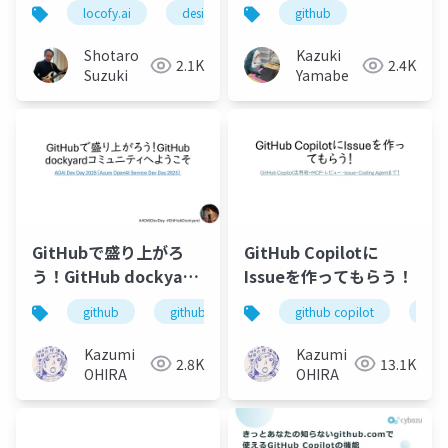
プリ開発の未来 on
Runner for GitHub
locofy.ai
designtocode
github
figma
adobexd
Vibe Coding Catfe
Actions
Shotaro
Kazuki
2.1K
2.4K
Suzuki
Yamabe
GitHubで盛り上がろ
GitHub Copilotに
う！GitHub dockyard
Issueを作ってもらう！
コミュニティへようこ
github
github dockyard
github copilot
github copilot
git
そ
Kazumi
Kazumi
2.8K
13.1K
OHIRA
OHIRA