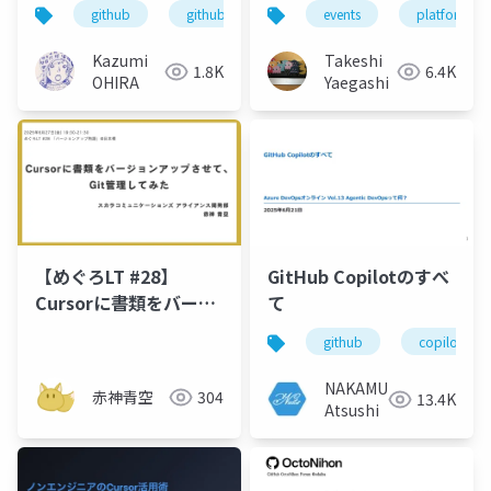
日） presented by
がるプラットフォーム
github
github dockyard
events
vscodejp
platform-en
GitHub dockyardコミ
エンジニアリングの実
ュニティ
践領域
Kazumi
Takeshi
1.8K
6.4K
OHIRA
Yaegashi
【めぐろLT #28】
GitHub Copilotのすべ
Cursorに書類をバージ
て
ョンアップさせて、Git
github
copilot
管理してみた
NAKAMURA
赤神青空
304
13.4K
Atsushi