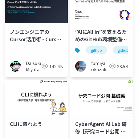
ノンエンジニアの
”AIにAll in”を支えるた
Cursor活用術 - Cursor
めのGitHub環境整備
で人生が変わった話 -
_GitHub
github
github copi
OctoNihon@odaiba
Daisuke
fumiya
142.4K
28.5K
Miyata
okazaki
CLIに慣れよう
CyberAgent AI Lab 研
修【研究コード公開 基