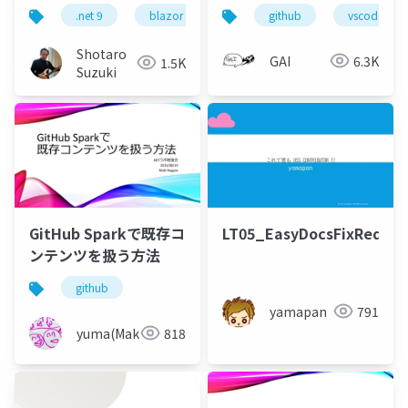
GPU × 全クラウドAI 協
速コーディングするの
.net 9
blazor
maui
github
.net maui
vscode
as
調アプリケーション- AI
が一番良い
駆動開発新時代-
Shotaro
GAI
6.3K
1.5K
NVIDIA GPU ハイブリ
Suzuki
ッド×マルチクラウド
実装術-公開
GitHub Sparkで既存コ
LT05_EasyDocsFixReques
ンテンツを扱う方法
github
yamapan
791
yuma(Maki)
818