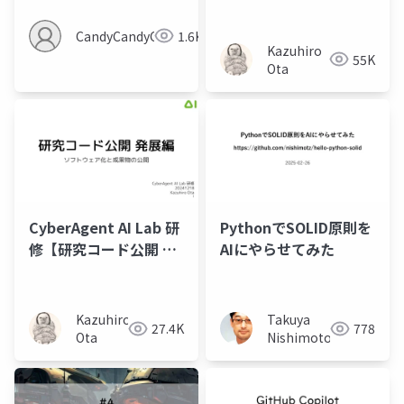
礎編】GitHubでの実
験・分析コード公開
CandyCandyCandy
1.6K
Kazuhiro
55K
Ota
CyberAgent AI Lab 研
PythonでSOLID原則を
修【研究コード公開 発
AIにやらせてみた
展編】ソフトウェア化
と成果物の公開
Kazuhiro
Takuya
27.4K
778
Ota
Nishimoto