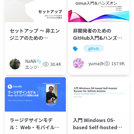
セットアップ 〜 非エン
非開発者のための
ジニアのための
GitHub入門&ハンズオ
GIt/GItHub勉強会 〜
ン
github
NaNA🫧
yuma(Maki)
157.9K
30.4K
エンジニ
ア
ラージデザインモデ
入門 Windows OS-
ル： Web・モバイルア
based Self-hosted