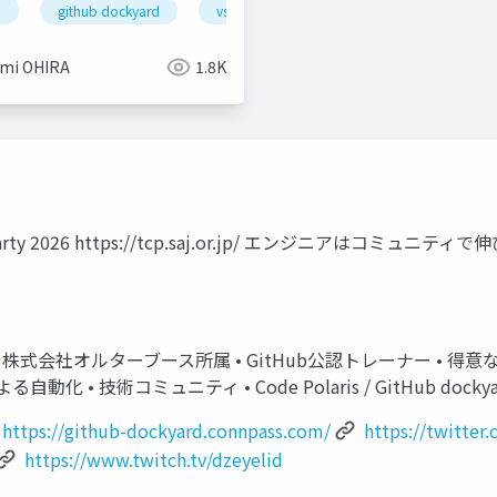
b
github models
github dockyard
github copilot autofix for code scanning
vscodejp
mi OHIRA
1.8K
e Party 2026 https://tcp.saj.or.jp/ エンジニア
r • 株式会社オルターブース所属 • GitHub公認トレーナー • 得意な領域 • @d
ons による自動化 • 技術コミュニティ • Code Polaris / GitHub docky
https://github-dockyard.connpass.com/
https://twitter
https://www.twitch.tv/dzeyelid