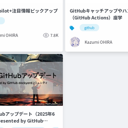
Copilot+注目情報ピックアップ
GitHubキャッチアップや
（GitHub Actions）座学
b
github
mi OHIRA
7.8K
Kazumi OHIRA
Hubアップデート（2025年6
sented by GitHub
rdコミュニティ