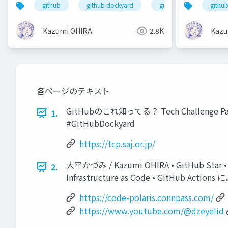
github
github dockyard
github copilot
githu
Kazumi OHIRA
2.8K
Kazu
各ページのテキスト
GitHubのこれ知ってる？ Tech Challeng
1.
#GitHubDockyard
https://tcp.saj.or.jp/
大平かづみ / Kazumi OHIRA • GitHub Sta
2.
Infrastructure as Code • GitHub Acti
https://code-polaris.connpass.com/
https://www.youtube.com/@dzeyelid