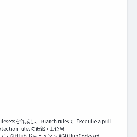
etsを作成し、 Branch rulesで「Require a pull
ction rulesの後継 • 上位層
 GitHub ドキュメント #GitHubDockyard