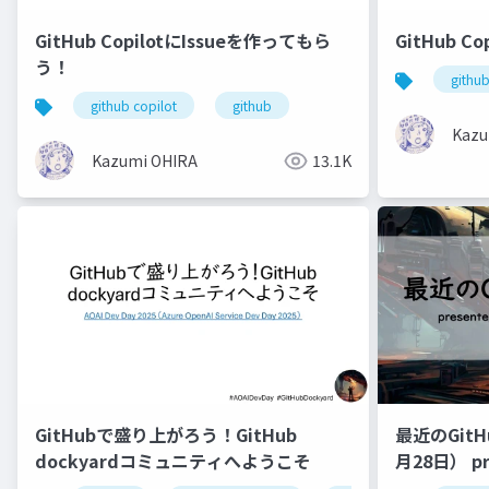
GitHub CopilotにIssueを作ってもら
GitHub 
う！
githu
github copilot
github
Kazu
Kazumi OHIRA
13.1K
GitHubで盛り上がろう！GitHub
最近のGit
dockyardコミュニティへようこそ
月28日） pre
dockya