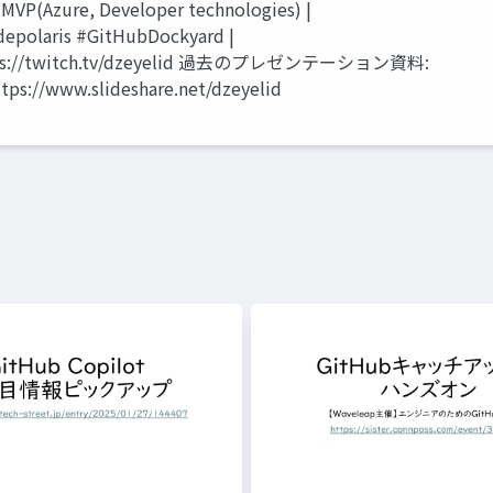
 MVP(Azure, Developer technologies) |
odepolaris #GitHubDockyard |
https://twitch.tv/dzeyelid 過去のプレゼンテーション資料:
tps://www.slideshare.net/dzeyelid