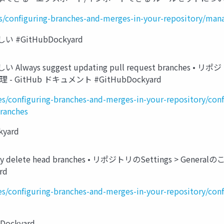
es/configuring-branches-and-merges-in-your-repository/mana
itHubDockyard
suggest updating pull request branches • リ
itHub ドキュメント #GitHubDockyard
ies/configuring-branches-and-merges-in-your-repository/con
ranches
yard
 delete head branches • リポジトリのSettings >
rd
ies/configuring-branches-and-merges-in-your-repository/con
ckyard