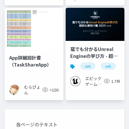
猫でも分かるUnreal
Engineの学び方 - 超初
App詳細設計書
心者向け編 - 2023 v1.0
（TaskShareApp）
ue4
ue5
u
エピック
1.7M
ゲームズ
むらぴょ
>100
ジャパン
ん
各ページのテキスト