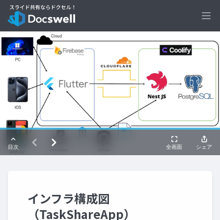
Ope
インフラ構成図
（TaskShareApp）