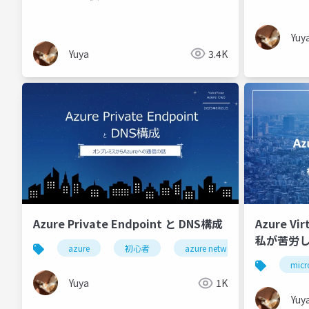
Yuy
Yuya
3.4K
Azure Private Endpoint と DNS構成
Azure V
私が苦労
azure
初心者
azure network
network
micr
Yuya
1K
Yuy