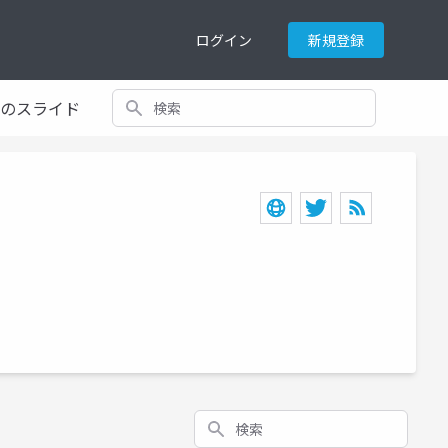
ログイン
新規登録
検索
てのスライド
検索