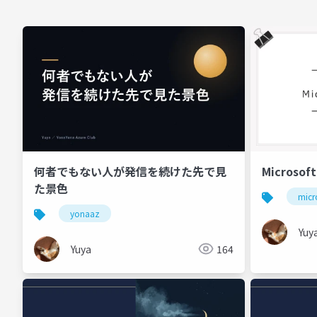
何者でもない人が発信を続けた先で見
Microsof
た景色
micr
yonaaz
Yuy
Yuya
164