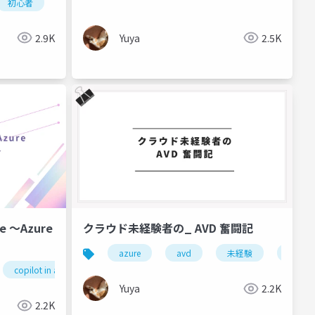
初心者
2.9K
Yuya
2.5K
re ～Azure
クラウド未経験者の_ AVD 奮闘記
azure
avd
未経験
初心者
copilot in azure
ai
Yuya
2.2K
2.2K