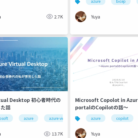
azure
bicep
a
2.7K
Yuya
irtual Desktop 初心者時代の
Microsoft Copolot in Azu
した話
portalのCopilotの話～
osoft
azure
azure virtual desktop
azure
avd
copilot
初心者
a
13.7K
Yuya