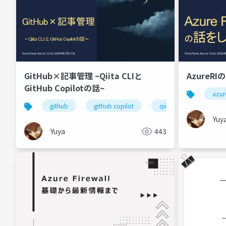
GitHub×記事管理 ~Qiita CLIと
AzureR
GitHub Copilotの話~
azur
github
github copilot
qiita
qiita cli
Yuy
Yuya
443