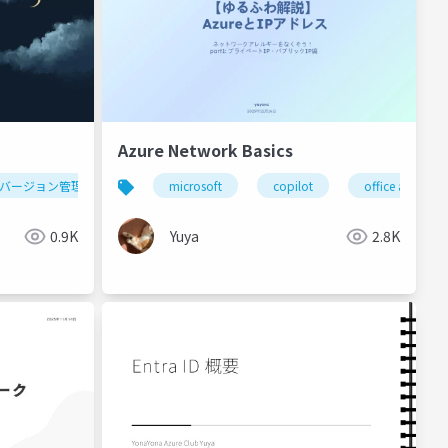
Azure Network Basics
バージョン管理
microsoft
copilot
office agent
0.9K
Yuya
2.8K