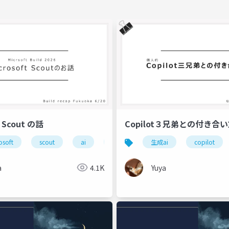
t Scout の話
Copilot３兄弟との付き合
osoft
scout
ai
生成ai
生成ai
microsoft build
copilot
a
4.1K
Yuya