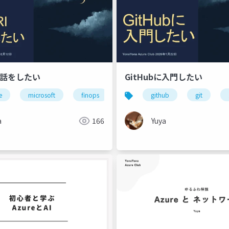
Iの話をしたい
GitHubに入門したい
e
microsoft
finops
github
git
yonaaz
a
166
Yuya