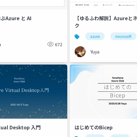
Azure と AI
【ゆるふわ解説】Azureと
ク
rk
azure
microsoft
a
672
Yuya
rtual Desktop 入門
はじめてのBicep