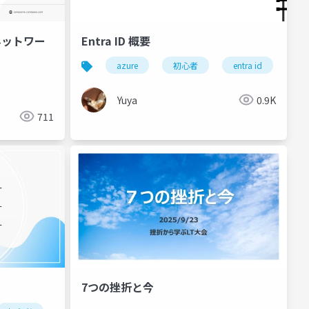
ネットワー
Entra ID 概要
azure
初心者
entra id
Yuya
0.9K
711
7つの挫折と今