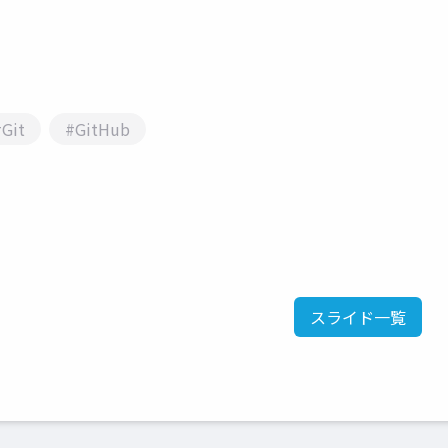
#Git
#GitHub
スライド一覧