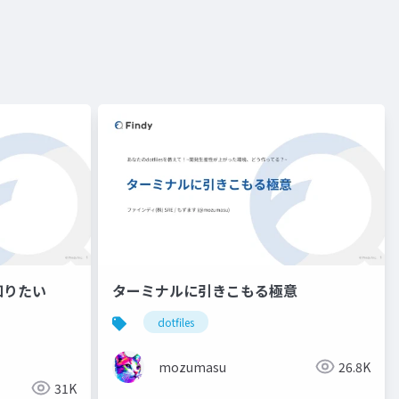
知りたい
ターミナルに引きこもる極意
dotfiles
mozumasu
26.8K
31K