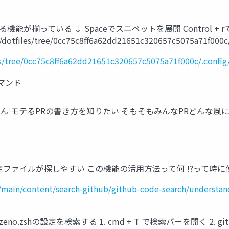
る機能が揃っている ↓ Spaceでスニペットを展開 Control + 
files/tree/0cc75c8ff6a62dd21651c320657c5075a71f000c/
s/tree/0cc75c8ff6a62dd21651c320657c5075a71f000c/.config
マンド
PRデカくてごめん モテるPRの書き方を知りたい そもそもみんなPRどんな風
設定ファイルが探しやすい この機能の活用方法って何 !?って時に
/main/content/search-github/github-code-search/understan
o.zshの設定を検索する 1. cmd + T で検索バーを開く 2. git