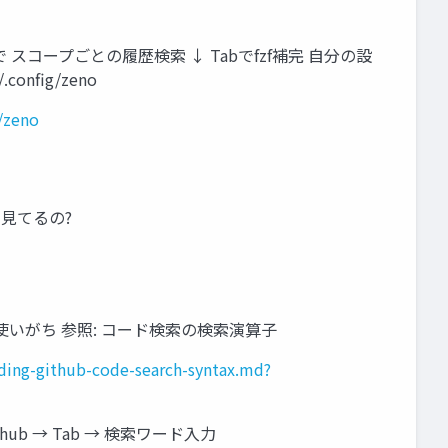
rで スコープごとの履歴検索 ↓ Tabでfzf補完 自分の設
.config/zeno
/zeno
に見てるの?
使いがち 参照: コード検索の検索演算子
ding-github-code-search-syntax.md?
hub → Tab → 検索ワード入力