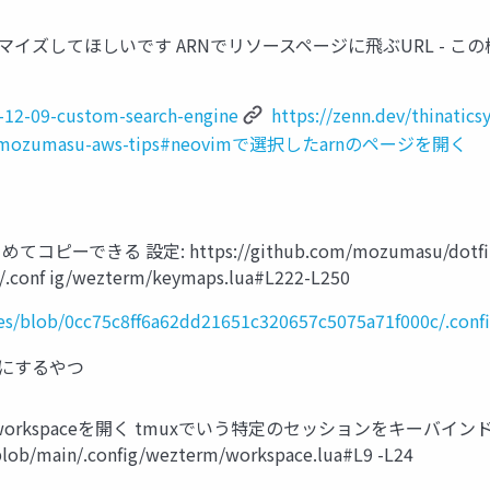
イズしてほしいです ARNでリソースページに飛ぶURL - この機
0-12-09-custom-search-engine
https://zenn.dev/thinatic
icles/mozumasu-aws-tips#neovimで選択したarnのページを開く
てコピーできる 設定: https://github.com/mozumasu/dotfile
/.conf ig/wezterm/keymaps.lua#L222-L250
les/blob/0cc75c8ff6a62dd21651c320657c5075a71f000c/.con
うにするやつ
ratch用のworkspaceを開く tmuxでいう特定のセッションをキー
blob/main/.config/wezterm/workspace.lua#L9 -L24