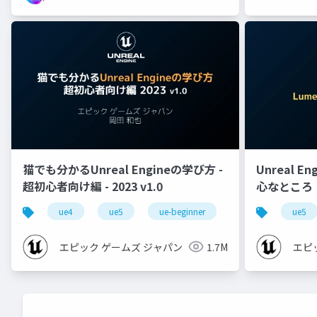
猫でも分かるUnreal Engineの学び方 -
Unreal E
超初心者向け編 - 2023 v1.0
心なところ
ue4
ue5
ue-beginner
ue5
エピック ゲームズ ジャパン
1.7M
エピ