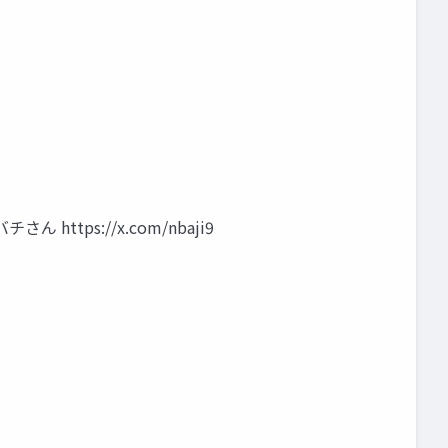
チさん https://x.com/nbaji9