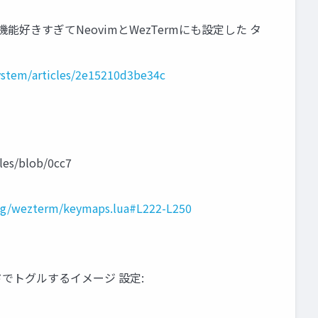
能好きすぎてNeovimとWezTermにも設定した タ
system/articles/2e15210d3be34c
s/blob/0cc7
fig/wezterm/keymaps.lua#L222-L250
バインドでトグルするイメージ 設定: