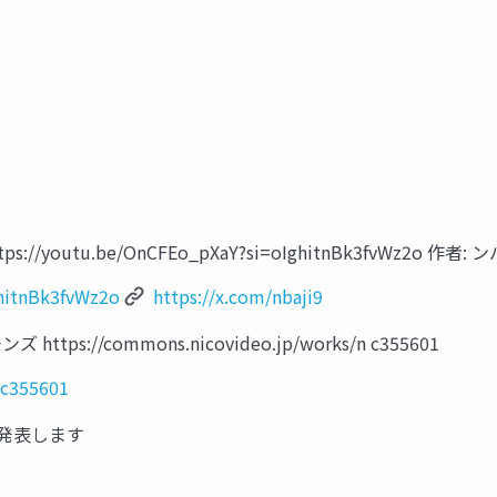
//youtu.be/OnCFEo_pXaY?si=oIghitnBk3fvWz2o 作者: ンバ
hitnBk3fvWz2o
https://x.com/nbaji9
://commons.nicovideo.jp/works/n c355601
nc355601
を発表します