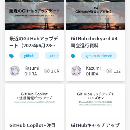
最近のGitHubアップデ
GitHub dockyard #4
ート（2025年6月28
司会進行資料
日） presented by
github
github dockyard
github dockyard
vscodejp
g
GitHub dockyardコミ
ュニティ
Kazumi
Kazumi
1.8K
112
OHIRA
OHIRA
GitHub Copilot+注目
GitHubキャッチアップ