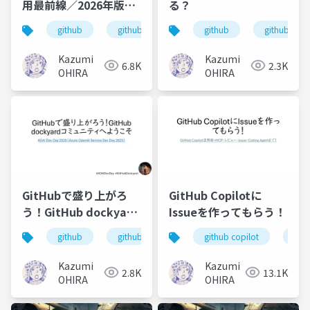
用最前線／2026年版・
る？
AIコーディングの現在
github
github copilot
github
github doc
地とこれから
Kazumi
Kazumi
6.8K
2.3K
OHIRA
OHIRA
GitHubで盛り上がろ
GitHub Copilotに
う！GitHub dockyard
Issueを作ってもらう！
コミュニティへようこ
github
github dockyard
github copilot
github copilot
git
そ
Kazumi
Kazumi
2.8K
13.1K
OHIRA
OHIRA