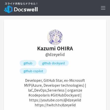
Ope
Kazumi OHIRA
@dzeyelid
github
github dockyard
github copilot
Developer, GitHub Star, ex-Microsoft
MVP(Azure, Developer technologies) |
IaC,DevOps,Serverless | organize
#codepolaris #GitHubDockyard |
https://youtube.com/@dzeyelid
https://twitch.tv/dzeyelid