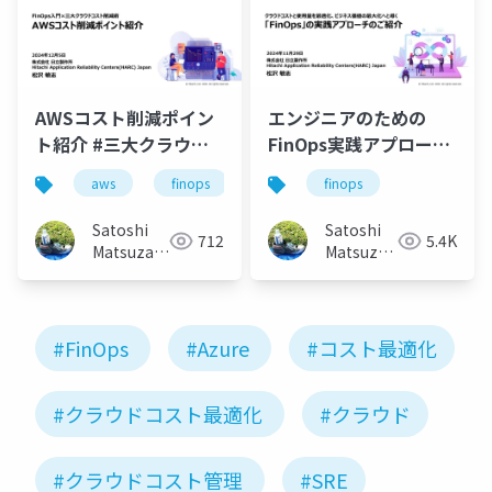
AWSコスト削減ポイン
エンジニアのための
ト紹介 #三大クラウド
FinOps実践アプローチ
コスト削減術
の紹介 #cncw2024
aws
finops
finops
Satoshi
Satoshi
712
5.4K
Matsuzawa
Matsuzawa
(Matt)
(Matt)
#FinOps
#Azure
#コスト最適化
#クラウドコスト最適化
#クラウド
#クラウドコスト管理
#SRE