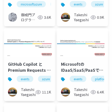
からコスト話でMS MVP
用した費用可視化プラ
microsoftazure
azure
events
microsoft
azure
azurec
になるまでのコスト最
ットフォームの構築
適化ストーリー～
御成門プ
Takeshi
3.6K
0.9K
FinOpsを絡めて～
ログラマ
Yaegashi
ー
(Tomotaka
Suzuki)
GitHub Copilot と
Microsoftの
Premium Requests の
IDaaS/SaaS/PaaSで広
ビリングについて
がるプラットフォーム
events
azure
github
events
github-copilot
platform-en
エンジニアリングの実
践領域
Takeshi
Takeshi
11.1K
6.4K
Yaegashi
Yaegashi