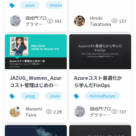
るためのFinOps
てみた～コスト最適化
azure
microsoftazure
microsoft
azurec
を実現する運用AIエー
ジェント～
Hiroki
御成門プロ
157
591
Takatsuka
グラマー
(Tomotaka
Suzuki)
JAZUG_Women_Azure
Azureコスト最適化か
コスト管理はじめの一
ら学んだFinOps
歩
jazug
azure
women
microsoftazure
cloud
fino
az
Manami
御成門プロ
2.2K
737
Taira
グラマー
(Tomotaka
Suzuki)