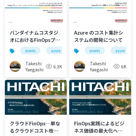
バンダイナムコスタジ
Azure のコスト集計シ
オにおけるFinOpsプラ
ステムの開発について
ットフォームエンジニ
events
azure
finops
events
github-copilot
azure
アリングとGitHub
Copilot導入推進の取り
Takeshi
Takeshi
6.3K
6K
組み
Yaegashi
Yaegashi
クラウドFinOps―単な
FinOps実践によるビジ
るクラウドコスト改善
ネス価値の最大化へと