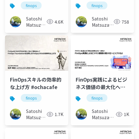
の先へ
シフトせよ
finops
finops
#Forkwell_Library
#NEXTVMware資産
Satoshi
Satoshi
4.6K
758
Matsuzawa
Matsuzawa
(Matt)
(Matt)
FinOpsスキルの効率的
FinOps実践によるビジ
な上げ方 #ochacafe
ネス価値の最大化へと
シフトせよ
finops
finops
#ITmediaDXSummit23
Satoshi
Satoshi
1.7K
1K
Matsuzawa
Matsuzawa
(Matt)
(Matt)