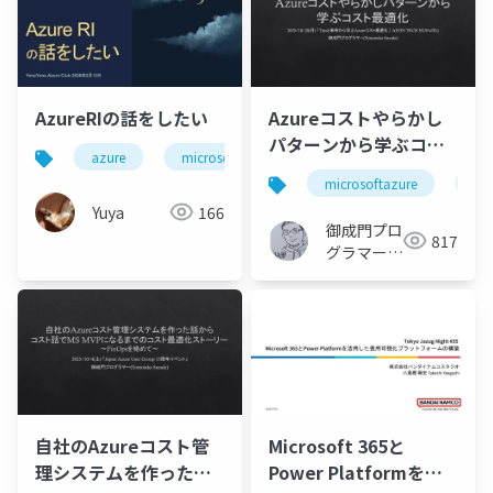
AzureRIの話をしたい
Azureコストやらかし
パターンから学ぶコス
azure
microsoft
finops
ト最適化
microsoftazure
az
Yuya
166
御成門プロ
817
グラマー
(Tomotaka
Suzuki)
自社のAzureコスト管
Microsoft 365と
理システムを作った話
Power Platformを活