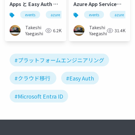
Apps と Easy Auth に
Azure App Serviceに
よるレガシー Web アプ
よる エンタープライズ
events
azure
azure-container-apps
events
azure
micro
リ・サービスのモダナ
Webアプリ・サービス
イズ
のプラットフォーム構
Takeshi
Takeshi
6.2K
31.4K
築
Yaegashi
Yaegashi
#プラットフォームエンジニアリング
#クラウド移行
#Easy Auth
#Microsoft Entra ID