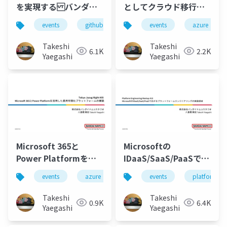
を実現する バンダイ
としてクラウド移行・
ナムコスタジオの
運用するためのゼロト
events
github
microsoft-entra-id
events
azure
github-
GitHub & GitHub
ラスト認証基盤設計
Copilot 導入推進
Takeshi
Takeshi
6.1K
2.2K
Yaegashi
Yaegashi
Microsoft 365と
Microsoftの
Power Platformを活
IDaaS/SaaS/PaaSで広
用した費用可視化プラ
がるプラットフォーム
events
azure
finops
events
microsoft-365
platform-en
ットフォームの構築
エンジニアリングの実
践領域
Takeshi
Takeshi
0.9K
6.4K
Yaegashi
Yaegashi