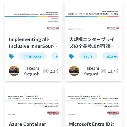
Implementing All-
大規模エンタープライ
Inclusive InnerSource
ズの全員参加が可能な
Platforms for Large
内部開発者ポータルの
innersource
events
backstage
azure
azure-conta
gitea
Enterprises
野望
Takeshi
Takeshi
2.3K
13.7K
Yaegashi
Yaegashi
Azure Container
Microsoft Entra IDと