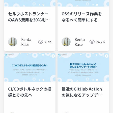
セルフホストランナー
OSSのリリース作業を
のAWS費用を30%削減
なるべく簡単にする
するまでの道のり
Kenta
Kenta
7.7K
24.7K
Kase
Kase
CI/CDボトルネックの把
最近のGitHub Action
握とその先へ
の気になるアップデー
トの紹介