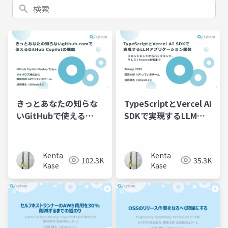
検索
きっとあなたの知らな
TypeScriptとVercel AI
いGitHubで使える
SDKで実現するLLMア
GitHub Copilotの機能
プリケーション開発：
フロントエンドからバ
ックエンド、そして
Kenta
Kenta
102.3K
35.3K
Chrome拡張まで
Kase
Kase