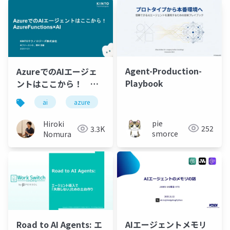
Agent-Production-
AzureでのAIエージェ
Playbook
ントはここから！
Azure Functions × AI
ai
azure
pie
Hiroki
252
3.3K
smorce
Nomura
Road to AI Agents: エ
AIエージェントメモリ