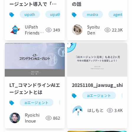
ージェント導入で「失
の話
敗しない」ための土台
uipath
uipathfriends
mastra
agentcore
作り
UiPath
Syoitu
349
22.3K
Friends
Den
[公式]
LT_コマンドラインAIエ
20251108_jawsug_shima
ージェントとは
aiエージェント
ア
aiエージェント
生成ai
はしもと
3.4K
Ryoichi
862
Inoue