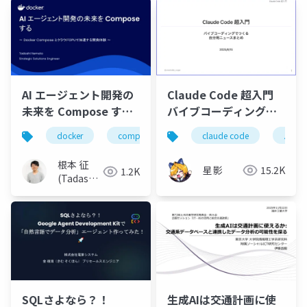
AI エージェント開発の
Claude Code 超入門
未来を Compose する
バイブコーディングで
〜 Docker Compose
つくる自分用ニュース
docker
compose
llm
claude code
mcp
バイ
agen
とクラウドGPUで加速
まとめ
する開発体験 〜
根本 征
星影
15.2K
1.2K
(Tadashi
Nemoto)
SQLさよなら？！
生成AIは交通計画に使