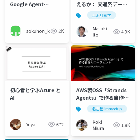
Google Agent
えるか： 交通系データ
Development Kitで
ベースと連携したデー
土木計画学
「自然言語でデータ分
タ分析の可能性を探る
析」エージェント作っ
Masaki
sokuhon_kimu
2K
4.9K
てみた！ 🚀
Ito
初心者と学ぶAzure と
AWS製OSS「Strands
AI
Agents」で作る自作AI
エージェント
名古屋llmmeetup
Koki
Yuya
672
1.8K
Miura