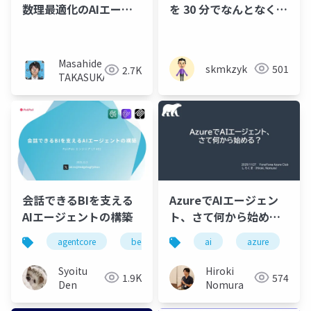
数理最適化のAIエージ
を 30 分でなんとなく理
ェントを作ってみた話
解する
ー数理最適化とLLMの
役割の理解と共存戦略
Masahide
skmkzyk
501
2.7K
ー
TAKASUKA
会話できるBIを支える
AzureでAIエージェン
AIエージェントの構築
ト、さて何から始め
る？
agentcore
bedrock
ai
azure
Syoitu
Hiroki
1.9K
574
Den
Nomura