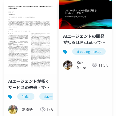
AIエージェントの開発
が捗るLLMs.txtって
何？
ai coding meetup
Koki
11.5K
Miura
AIエージェントが拓く
サービスの未来 - サー
ビス論再考に向けたリ
生成ai
aiエージェント
サービス
サービス
スク思考の検討 -
高橋浩
148