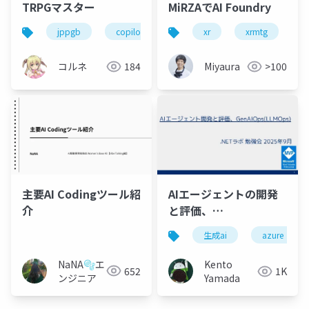
TRPGマスター
MiRZAでAI Foundry
jppgb
copilot studio
xr
xrmtg
コルネ
184
Miyaura
>100
主要AI Codingツール紹
AIエージェントの開発
介
と評価、
GenAIOps(LLMOps) -
生成ai
azure
Azure AI Evaluation
SDK
NaNA🫧エ
Kento
652
1K
ンジニア
Yamada