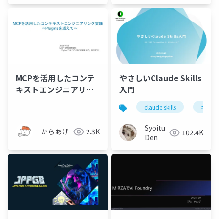
MCPを活用したコンテ
やさしいClaude Skills
キストエンジニアリン
入門
グ実践 〜Pluginsを
claude skills
キミガ
添えて〜
Syoitu
からあげ
2.3K
102.4K
Den