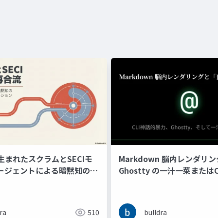
生まれたスクラムとSECIモ
Markdown 脳内レンダリ
エージェントによる暗黙知のリ
Ghostty の一汁一菜または
ュメンテーションで再合流す
力と抽象性を許容する預言
ra
510
bulldra