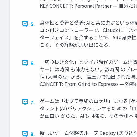
KEY CONCEPT: Personal Partner
身体性と愛着と愛着: AIと共に遊ぶという体験 Camera (
5.
コン付きコントローラーで、Claudeに「ス
ターフェイス」を介することで、AIは身体性
こそ、その経験が思い出になる。
「切り抜き文化」とタイパ時代のゲーム消費 Grind / L
6.
ヤーには時間 も体力もない。数時間 のプレイ 
信 (大量の豆) から、 高圧力で抽出された濃い一
CONCEPT: From Grind to Espress
ゲームは「街ブラ番組のロケ地」になる [ゲー
7.
タレント(AI)がリアクションするた めの
が面白い からだ。AIも同様に、その予測不 能な振る舞いが価
新しいゲーム体験のループ Deploy (送り込む)
8.