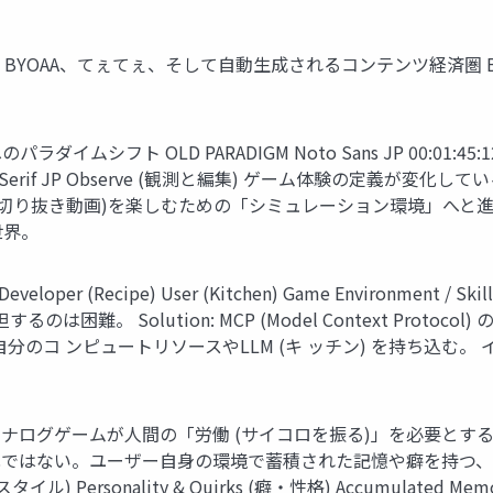
、てぇてぇ、そして自動生成されるコンテンツ経済圏 Based on insig
OLD PARADIGM Noto Sans JP 00:01:45:12 00:01:
56:00 Noto Serif JP Observe (観測と編集) ゲーム体験
き動画)を楽しむための「シミュレーション環境」へと進化する。 KEY C
世界。
(Recipe) User (Kitchen) Game Environment / Skills
 Solution: MCP (Model Context Protocol) の
en): 自分のコ ンピュートリソースやLLM (キ ッチン) を持ち
Agent) の誕生 アナログゲームが人間の「労働 (サイコロを振る)」
動化ではない。ユーザー自身の環境で蓄積された記憶や癖を持つ、自分だ
タイル) Personality & Quirks (癖・性格) Accumulated