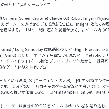
 — 自分だけのAIと共に歩むゲームライフ。
Screen Capture) Claude (AI) Robot Finger (Physi
イカゲーム」を遊ばせるデモ (近藤義仁氏)。 Insight: 敢
を獲得する。 「AIと一緒に遊ぶと愛着が湧く」。ゲーム内のC
ong Gameplay (数時間のプレイ) High-Pressure Extrac
(Grind) よりも、 オイシイ場面だけを見たい。 Metapho
杯 (ハイライト)。 Shift: プレイアブルな体験から、 鑑賞可能な
o — 効率的なゲーム体験と共有文化。
ムという環境] × [エージェントの人格] = [化学反応(エンタ
「ロケ地」に過ぎない。 狩野英孝のゲーム実況が面白い のは、
値になる。 Cinema Amber Film Set Talent (AI Age
 ユーザーは自分のBYOAAを ゲーム世界(ロケ地)に送り込む。 Human