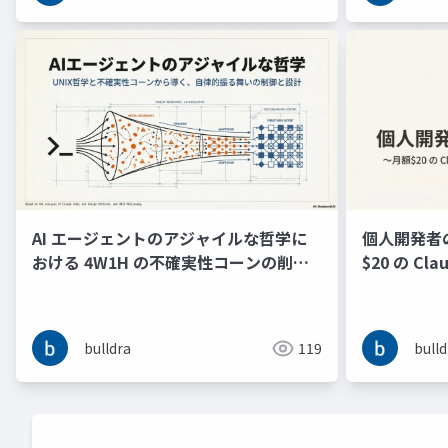
AI エージェントのアジャイルな哲学に
個人開発者
おける 4W1H の不確実性コーンの削減
$20 の C
と Why 付きコマンドパターンによる振
ジニアリン
る舞い制御の検討
bulldra
119
bulld