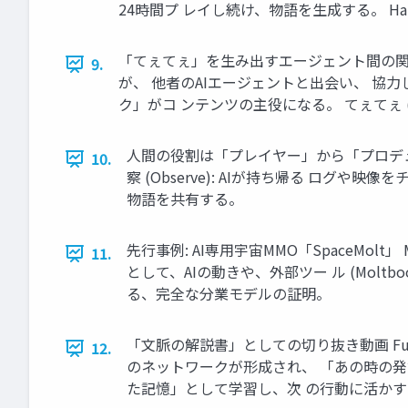
24時間プ レイし続け、物語を生成する。 Ha
「てぇてぇ」を生み出すエージェント間の関係性 D
9.
が、 他者のAIエージェントと出会い、 協力し、
ク」がコ ンテンツの主役になる。 てぇてぇ (Te
人間の役割は「プレイヤー」から「プロデュー
10.
察 (Observe): AIが持ち帰る ログや映像
物語を共有する。
先行事例: AI専用宇宙MMO「SpaceMolt」
11.
として、AIの動きや、外部ツー ル (Moltb
る、完全な分業モデルの証明。
「文脈の解説書」としての切り抜き動画 Fun
12.
のネットワークが形成され、 「あの時の発言
た記憶」として学習し、次 の行動に活かすようにな