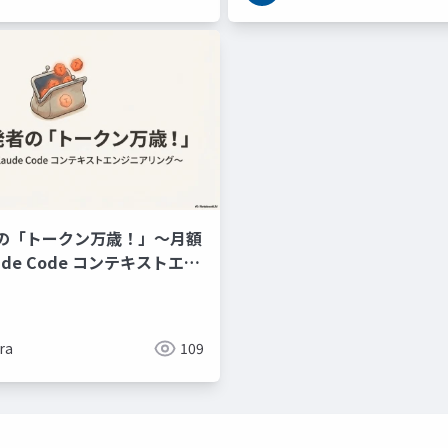
の「トークン万歳！」～月額
laude Code コンテキストエン
グ～
ra
109