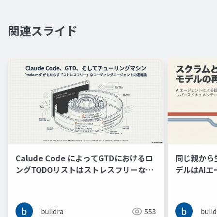
関連スライド
Calude Code によってGTDにおけるロ
同じ親から
ングTODOリストはストレスフリーなチ
デルはAI
ューリングマシンの意味的再現となった
バースドキ
る
bulldra
553
bulld