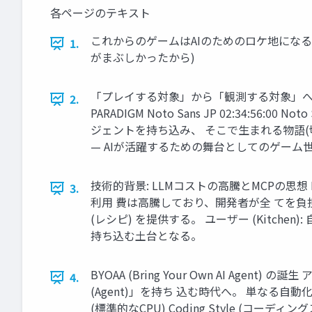
各ページのテキスト
これからのゲームはAIのためのロケ地になる BYOAA
1.
がまぶしかったから)
「プレイする対象」から「観測する対象」へのパラダイムシフト 
2.
PARADIGM Noto Sans JP 02:34:
ジェントを持ち込み、 そこで生まれる物語(切り抜
— AIが活躍するための舞台としてのゲーム
技術的背景: LLMコストの高騰とMCPの思想 Developer 
3.
利用 費は高騰しており、開発者が全 てを負担するのは困難。
(レシピ) を提供する。 ユーザー (Kitch
持ち込む土台となる。
BYOAA (Bring Your Own AI 
4.
(Agent)」を持ち 込む時代へ。 単なる自
(標準的なCPU) Coding Style (コーディングス