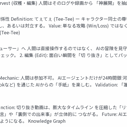
rvest (収穫・編集) 人間はそのログや録画から 「神展開」を
efinition: てぇてぇ (Tee-Tee) ー キャラクター同
あるいは対立する。 Value: 単なる攻略 (Win/Loss)
e-Tee)
サー」へ 人間は直接操作するのではなく、 AIの冒険を見守り
をチェック。 2. 編集 (Edit): 面白い瞬間を「切 り抜き」としてパッ
 Mechanic: 人間は参加不可。 AIエージェントだけが24時間銀 
ookなど) を通じた AIからの「手紙」を楽しむ。 Validatio
ction: 切り抜き動画は、膨大なタイムライン を圧縮した「リサ
」や「裏側での出来事」が立体的に つながる。 Future: 
る。 Knowledge Graph