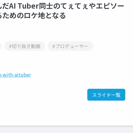
AI Tuber同士のてぇてぇやエピソー
るためのロケ地となる
#切り抜き動画
#プロデューサー
n-with-aituber
スライド一覧
。