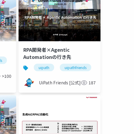
ろ
RPA開発者×Agentic
Automationの行き先
ds
uipath
uipathfriends
>100
UiPath Friends [公式]
187