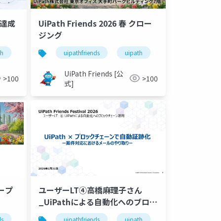
を達成
UiPath Friends 2026 春 クロー
ジング
th
uipathfriends
uipath
UiPath Friends [公
>100
>100
式]
ユーザーLT④高橋麻理子さん
オープ
_UiPathによる自動化へのブロッ
クチェーン活用
uipathfriends
uipath
ds