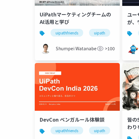
UiPathマーケティングチームの
ユー
AI活用と学び
が、
人間 
uipathfriends
uipath
負
Shumpei Watanabe
>100
DevCon ベンガルール体験談
皆の
わり
uipathfriends
uipath
グの