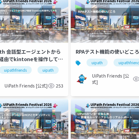
Path 会話型エージェントから
RPAテスト機能の使いどこ
P経由でkintoneを操作してみ
uipath
uipathfrien
uipathfriends
uipath
UiPath Friends [公
式]
UiPath Friends [公式]
253