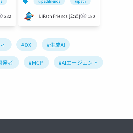
ds
uipathfriends
uipath
232
UiPath Friends [公式]
180
ティ
#DX
#生成AI
開発者
#MCP
#AIエージェント