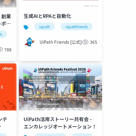
生成AIとRPAと自動化
 創業
レポー
uipath
uipathfriends
ds
UiPath Friends [公式]
365
788
ンテ
UiPath活用ストーリー共有会 -
エンカレッジオートメーション！