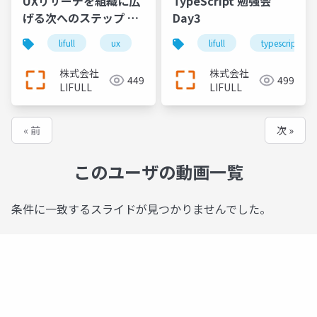
UXリサーチを組織に広
TypeScript 勉強会
げる次へのステップ ユ
Day3
ーザーファースト推進
lifull
ux
uxリサーチ
lifull
typescript
チームの拡大を通して
見えてきたこと
株式会社
株式会社
449
499
LIFULL
LIFULL
« 前
次 »
このユーザの動画一覧
条件に一致するスライドが見つかりませんでした。