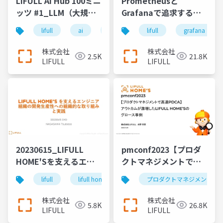
LIFULL AI Hub 100ミニ
Prometheusと
ッツ #1_LLM（大規模
Grafanaで追求する、
言語モデル）の研究開
より良いアプリケーシ
lifull
ai
llm
lifull
grafana
発
ョンの可観測性
株式会社
株式会社
2.5K
21.8K
LIFULL
LIFULL
20230615_LIFULL
pmconf2023【プロダ
HOME'Sを支えるエン
クトマネジメントで高
ジニア 組織の開発生産
速PDCA】 アウトカム
lifull
lifull home's
開発生産性
プロダクトマネジメント
エンジニア
性への組織的な取り組
が激増したLIFULL
みと実践
HOME’Sのグロース事
株式会社
株式会社
5.8K
26.8K
例
LIFULL
LIFULL