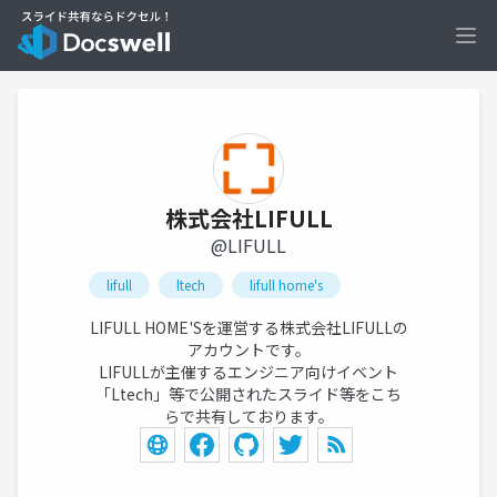
Ope
株式会社LIFULL
@LIFULL
lifull
ltech
lifull home's
LIFULL HOME'Sを運営する株式会社LIFULLの
アカウントです。
LIFULLが主催するエンジニア向けイベント
「Ltech」等で公開されたスライド等をこち
らで共有しております。