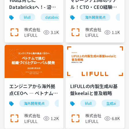
Youは何しに
マレーシア15年のリア
Databricksへ！- 沼か
ル！CTO・CEO経験か
らLakehouseに住む場
ら語る海外キャリアの
lifull
databricks
データ基盤
海外開発拠点
エンジニア
エン
所変えにきました
光と闇
株式会社
株式会社
3.1K
1.1K
LIFULL
LIFULL
エンジニアから海外拠
LIFULLの内製生成AI基
点CEOへ ― ベトナムで
盤keelaiと普及戦略
挑む組織づくりとグロ
海外開発拠点
エンジニアマネジメント
lifull
生成ai
ベトナム
ーバル開発
株式会社
株式会社
1.2K
6.8K
LIFULL
LIFULL