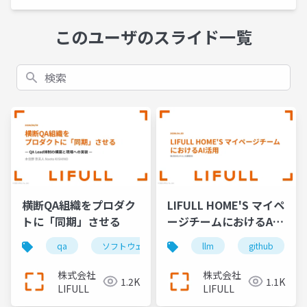
このユーザのスライド一覧
検索
横断QA組織をプロダク
LIFULL HOME'S マイペ
トに「同期」させる
ージチームにおけるAI
活用
qa
ソフトウェアテスト
llm
組織
github
株式会社
株式会社
1.2K
1.1K
LIFULL
LIFULL