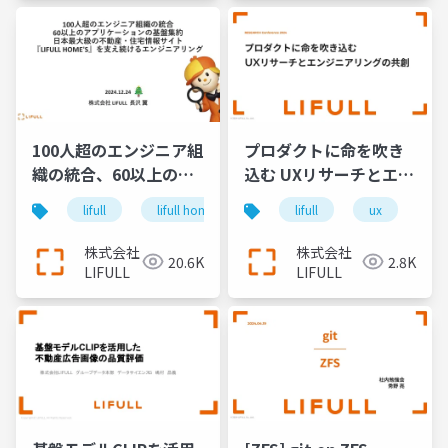
100人超のエンジニア組
プロダクトに命を吹き
織の統合、60以上のア
込む UXリサーチとエン
プリケーションの基盤
ジニアリングの共創
lifull
lifull home's
cto
lifull
keel
ux
engin
u
集約、日本最大級の不
動産・住宅情報サイト
株式会社
株式会社
20.6K
2.8K
『LIFULL HOME'S』を
LIFULL
LIFULL
支え続けるエンジニア
リング＿長沢翼