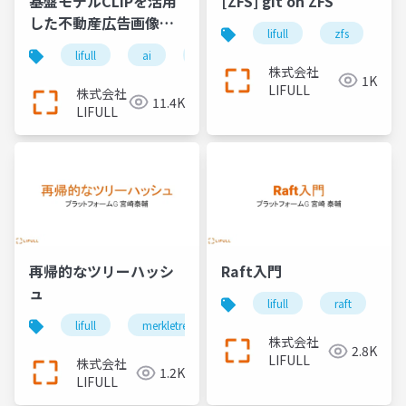
基盤モデルCLIPを活用
[ZFS] git on ZFS
した不動産広告画像品
lifull
zfs
gi
質評価
lifull
ai
llm
大規模言語モデル
画
株式会社
1K
LIFULL
株式会社
11.4K
LIFULL
再帰的なツリーハッシ
Raft入門
ュ
lifull
raft
lifull
merkletree
algorithm
株式会社
2.8K
LIFULL
株式会社
1.2K
LIFULL