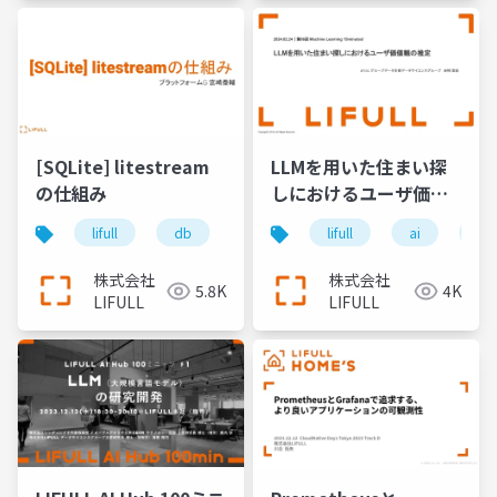
[SQLite] litestream
LLMを用いた住まい探
の仕組み
しにおけるユーザ価値
観の推定
lifull
db
sqlite
lifull
ai
llm
株式会社
株式会社
5.8K
4K
LIFULL
LIFULL