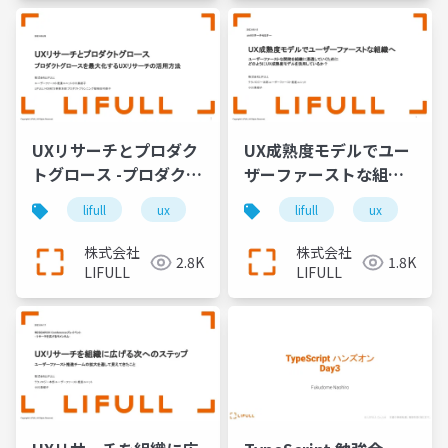
UXリサーチとプロダク
UX成熟度モデルでユー
トグロース -プロダクト
ザーファーストな組織
グロースを最大化する
へ ユーザーファースト
lifull
ux
uxリサーチ
lifull
ux
u
UXリサーチの活用方法
な開発を組織に浸透し
-
ていくために、どのよ
株式会社
株式会社
2.8K
1.8K
うに UX成熟度モデルを
LIFULL
LIFULL
活用しているか?