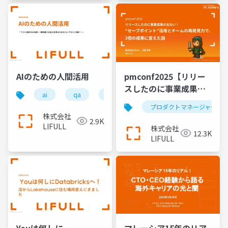
AIのための人間活用
pmconf2025【リリー
スしたのに事業成果が
ai
qa
ソフトウェアテスト
lifull
出ない！】──“セーブ
プロダクトマネージャー
ポイント”活用とチーム
株式会社
2.9K
の再発見力で、３倍の
LIFULL
株式会社
12.3K
成果に変えた話
LIFULL