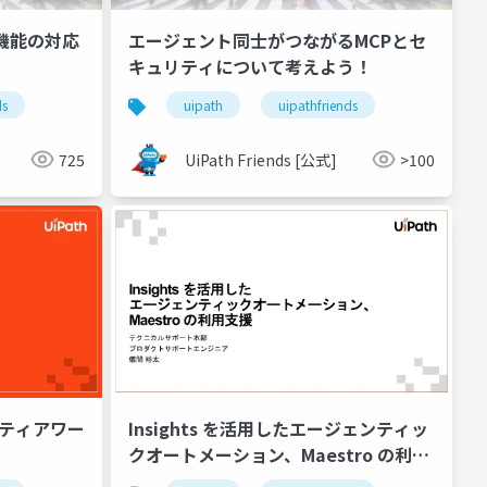
削除機能の対応
エージェント同士がつながるMCPとセ
キュリティについて考えよう！
ds
uipath
uipathfriends
725
UiPath Friends [公式]
>100
ニティアワー
Insights を活用したエージェンティッ
クオートメーション、Maestro の利用
支援