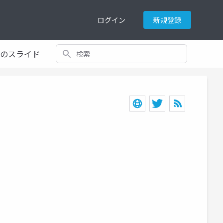
ログイン
新規登録
検索
てのスライド