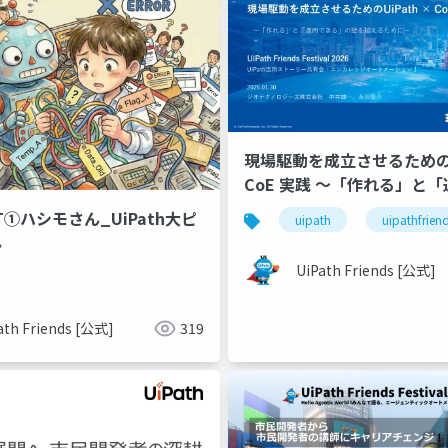
現場駆動を成立させるためのUi
CoE 実践 ～「作れる」と
る」の壁を越えるために～
①ハシモさん_UiPath大ピ
uipath
uipathfrien
ん
UiPath Friends [公式]
ath Friends [公式]
319