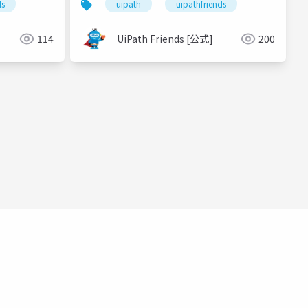
ds
uipath
uipathfriends
114
UiPath Friends [公式]
200