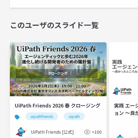
このユーザのスライド一覧
UiPath Friends 2026 春 クロージング
実践 エー
ョン ～良
uipathfriends
uipath
ろ～
UiPath Friends [公式]
>100