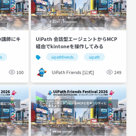
の講師にキ
UiPath 会話型エージェントからMCP
経由でkintoneを操作してみる
ds
uipathfriends
uipath
100
UiPath Friends [公式]
249