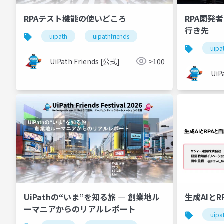
RPAテスト機能の使いどころ
RPA開発者×
行き先
uipath
uipathfriends
uipa
UiPath Friends [公式]
>100
UiP
生成AIとR
UiPathの“いま”を知る旅 ― 創業地ル
ーマニアからのリアルレポート
uipa