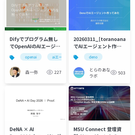
20260311_[toranoana.de
Difyでプログラム無し
でAIエージェント作っ
でOpenAIのAIエージェ
てみた
ントAPIを触ってみた
deno
openai
aiエージェント
とらのあな
森一弥
227
503
ラボ
DeNA × AI
MSU Connect 登壇資