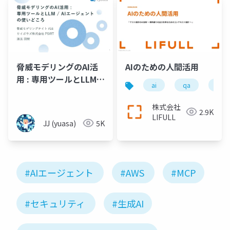
AIのための人間活用
脅威モデリングのAI活
用 : 専用ツールとLLM /
ai
qa
ソフ
AIエージェントの使い
どころ
株式会社
2.9K
LIFULL
JJ (yuasa)
5K
#AIエージェント
#AWS
#MCP
#セキュリティ
#生成AI