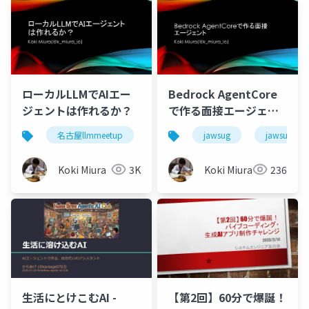
ローカルLLMでAIエー
Bedrock AgentCore
ジェントは作れるか？
で作る面接エージェン
ト
名古屋llmmeetup
jawsug
jawsug_na
Koki Miura
3K
Koki Miura
236
【第2回】60分で爆誕！
生活にとけこむAI -