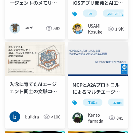
ージェントのメモリー
iOSアプリ開発とAIエー
戦略〜
ジェント
ios
yumemi.grow
USAMI
やぎ
582
1.9K
Kosuke
入念に育てたAIエージ
MCPとA2Aプロトコル
ェント同士の文脈コラ
によるマルチエージェ
ボに宿る感動はファイ
ントシステムの開発
生成ai
azure
プロから学んだ
Kento
bulldra
>100
845
Yamada