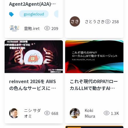
Agent2Agent(A2A)に
よるマルチエージェン
googlecloud
googleadk
adk
a2a
トシステムの設計
さとうさき
258
雲勉.iret
209
reInvent 2026を AWS
これぞ現代のRPA?!ロー
の色んなサービスに 予
カルLLMで動かすAIエ
測させてみた
ージェント
ニシ サダ
Koki
668
1.3K
オミ
Miura