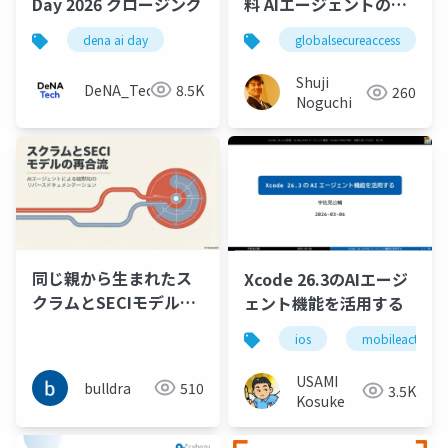
Day 2026 クロージング
料 AIエージェントのセ
キュリティ～Copilot
dena ai day
globalsecureaccess
Studio 伴奏支援とGSA
による統制
Shuji
DeNA_Tech
8.5K
260
Noguchi
同じ親から生まれたス
Xcode 26.3のAIエージ
クラムとSECIモデルは
ェント機能を活用する
AIエージェントによる
ios
mobileact
暗黙知のリバースドキ
ュメンテーションで再
USAMI
bulldra
510
3.5K
合流する
Kosuke