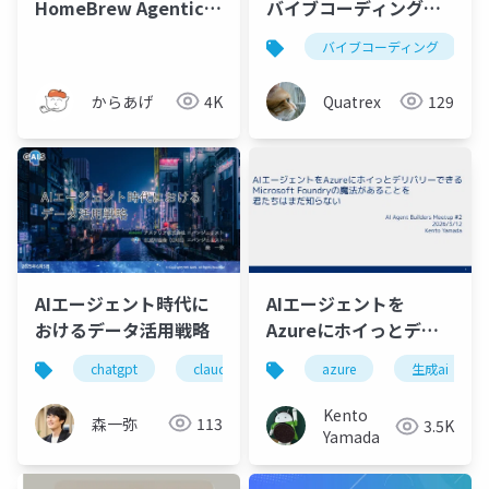
バイブコーディング・
HomeBrew AgenticAI
生成AIアプリ制作
Club
バイブコーディング
Quatrex
129
からあげ
4K
AIエージェント時代に
AIエージェントを
おけるデータ活用戦略
Azureにホイっとデリ
バリーできる
chatgpt
claude
gemini
perplexity
azure
生成ai
Microsoft Foundryの
魔法があることを君た
Kento
森一弥
113
3.5K
ちはまだ知らない
Yamada