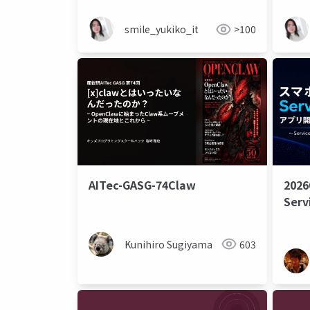
smile_yukiko_it
>100
AITec-GASG-74Claw
202
Ser
時代
Kunihiro Sugiyama
603