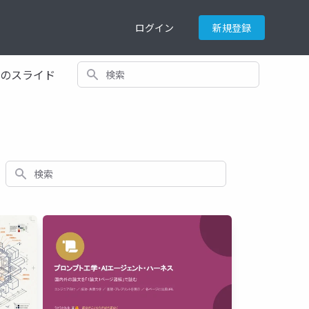
ログイン
新規登録
検索
てのスライド
検索