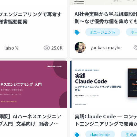
AI社会実験から学ぶ組織設
プエンジニアリングで再考す
則～なぜ優秀な個を集めて
様書駆動開発
チームは生まれないのか～
aiエージェント
チ
yuukara maybe
laiso 𝕏
25.6K
師版】AIハーネスエンジニア
実践Claude Code ― コ
グ入門_文系向け_話者ノー
トエンジニアリングで開発
き
る（入門）
claudecode
生成ai