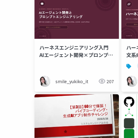
ハーネスエンジニアリング入門
ハー
AIエージェント開発×プロンプト
文系向
_実務編
smile_yukiko_it
207