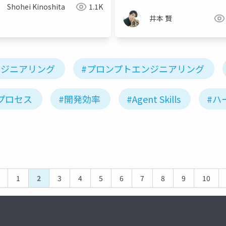
Shohei Kinoshita
1.1K
井本 賢
ンジニアリング
#プロンプトエンジニアリング
プロセス
#開発効率
#Agent Skills
#ハ
1
2
3
4
5
6
7
8
9
10