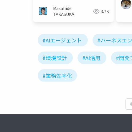
ジェント」の協奏・共創・競争
Masahide
3.7K
TAKASUKA
#AIエージェント
#ハーネスエ
#環境設計
#AI活用
#開発
#業務効率化