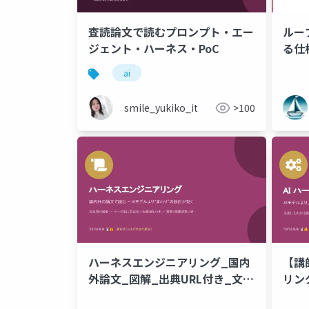
査読論文で読むプロンプト・エー
ルー
ジェント・ハーネス・PoC
る仕
ai
smile_yukiko_it
>100
ハーネスエンジニアリング_国内
【講
外論文_図解_出典URL付き_文系
リン
向け.pptx
ト付