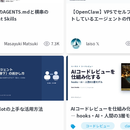
【OpenClaw】VPSでセル
のAGENTS.mdと横串の
トしているエージェントの
t Skills
を、人間にもLLMにも参照
テムエンジニア友の会
アプリ開発
aiエージェント
場所にしたメモ
laiso 𝕏
Masayuki Matsuki
7.3K
AIコードレビューを仕組み
ilotの上手な活用方法
― hooks・AI・人間の3層
コードレビュー
cl