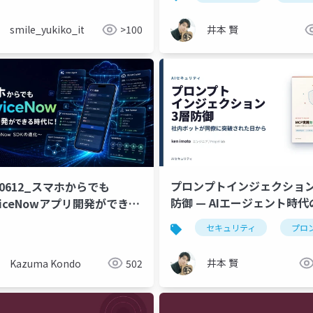
smile_yukiko_it
>100
井本 賢
プロンプトインジェクション
60612_スマホからでも
防御 — AIエージェント時代
viceNowアプリ開発ができる
キュリティ実践
に
セキュリティ
プロ
井本 賢
Kazuma Kondo
502