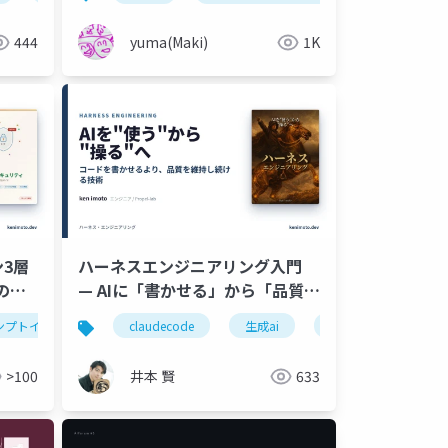
444
yuma(Maki)
1K
3層
ハーネスエンジニアリング入門
のセ
— AIに「書かせる」から「品質を
維持し続ける」へ
ンプトインジェクション
claudecode
mcp
生成ai
生成ai
aiエージェント
aiエージェント
>100
井本 賢
633