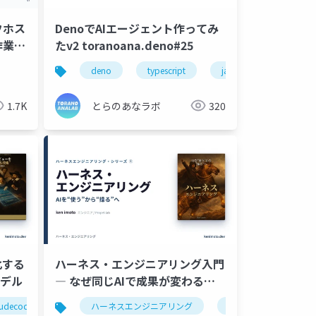
フホス
DenoでAIエージェント作ってみ
作業
たv2 toranoana.deno#25
できる
deno
typescript
javascript
1.7K
とらのあなラボ
320
化する
ハーネス・エンジニアリング入門
モデル
― なぜ同じAIで成果が変わるの
か
audecode
coderabbit
ハーネスエンジニアリング
hooks
aiエージェント
llmo
contexte
生成