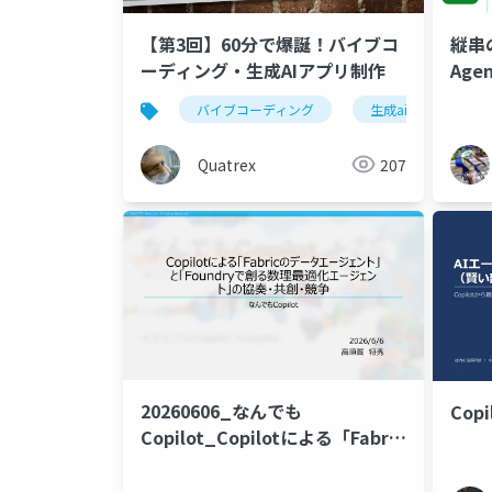
【第3回】60分で爆誕！バイブコ
縦串
ーディング・生成AIアプリ制作
Agen
バイブコーディング
生成ai
シス
Quatrex
207
20260606_なんでも
Cop
Copilot_Copilotによる「Fabric
のデータエージェント」と
「Foundryで創る数理最適化エー