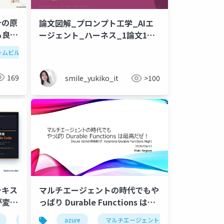
計の原
論文図解_プロンプト工学_AIエ
も良い
ージェント_ハーネス_1論文1ペ
ージ .pptx
ームビルディング
169
smile_yukiko_it
>100
ンテキス
マルチエージェントの時代でもや
が変わ
っぱり Durable Functions は最
高だぜ！
コンテキストエンジニアリング
azure
マルチエージェント
claudemd
aiエージェン