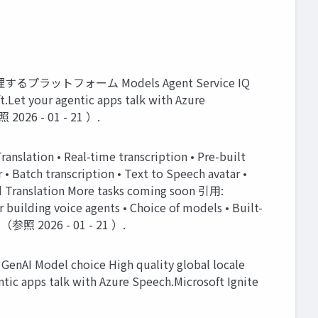
管理するプラットフォーム Models Agent Service IQ
.Let your agentic apps talk with Azure
照 2026 - 01 - 21 ）.
slation • Real-time transcription • Pre-built
 • Batch transcription • Text to Speech avatar •
d Translation More tasks coming soon 引用:
 building voice agents • Choice of models • Built-
8, （参照 2026 - 01 - 21 ）.
 GenAI Model choice High quality global locale
tic apps talk with Azure Speech.Microsoft Ignite