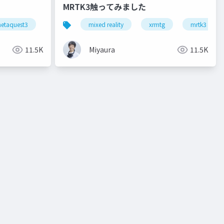
MRTK3触ってみました
reality a3
etaquest3
snapdragonspaces
mixed reality
xrkaigi
xrmtg
mrtk3
11.5K
Miyaura
11.5K
eality a3