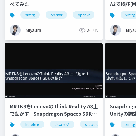
べてみた
A3で検証(M
xrmtg
openxr
openvr
hololens
xrmtg
Miyaura
26.4K
Miya
MRTK3をLenovoのThink Reality A3上
Snapdragon
で動かす - Snapdragon Spaces SDKの
Unityの
紹介
hololens
ホロマジ
snapdragonspaces
xrmtg
m