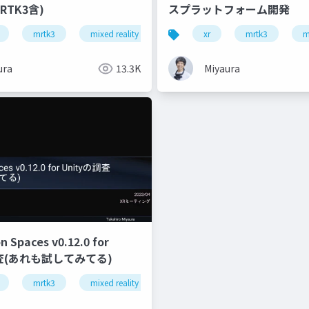
RTK3含)
スプラットフォーム開発
mrtk3
mixed reality
snapdragon spaces
xr
mrtk3
thinki 
m
ura
13.3K
Miyaura
 Spaces v0.12.0 for
調査(あれも試してみてる)
rtk3
mrtk3
xr
mixed reality
unity
snapdragon spaces
think r