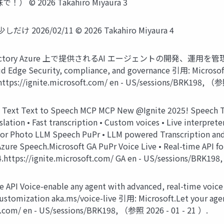
2026 Takahiro Miyaura 3
だけ 2026/02/11 © 2026 Takahiro Miyaura 4
d agent factory Azure 上で提供されるAI エージェントの開発、運用を
ud Edge Security, compliance, and governance 引用: Microsoft
https://ignite.microsoft.com/ en - US/sessions/BRK198, （参
Text Text to Speech MCP MCP New @Ignite 2025! Speech Tran
lation • Fast transcription • Custom voices • Live interpreter
o or Photo LLM Speech PuPr • LLM powered Transcription an
Azure Speech.Microsoft GA PuPr Voice Live • Real-time API for
.4.https://ignite.microsoft.com/ GA en - US/sessions/BRK19
e API Voice-enable any agent with advanced, real-time voice
ustomization aka.ms/voice-live 引用: Microsoft.Let your agen
ft.com/ en - US/sessions/BRK198, （参照 2026 - 01 - 21 ）.