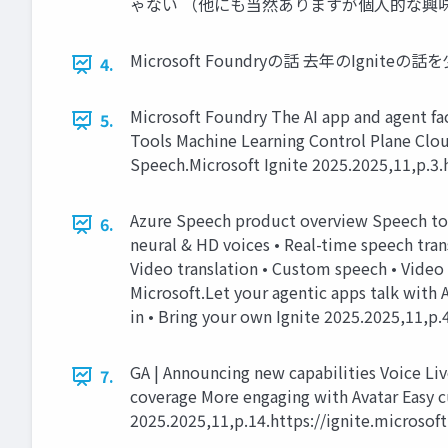
ゃない （他にも当然ありますが個人的な興味で！） © 
Microsoft Foundryの話 去年のIgniteの話を少し
4.
Microsoft Foundry The AI app an
5.
Tools Machine Learning Control Plane Clo
Speech.Microsoft Ignite 2025.2025,11,p.3.
Azure Speech product overview Speech to 
6.
neural & HD voices • Real-time speech trans
Video translation • Custom speech • Vide
Microsoft.Let your agentic apps talk with 
in • Bring your own Ignite 2025.2025,11,p
GA | Announcing new capabilities Voice Liv
7.
coverage More engaging with Avatar Easy c
2025.2025,11,p.14.https://ignite.microso