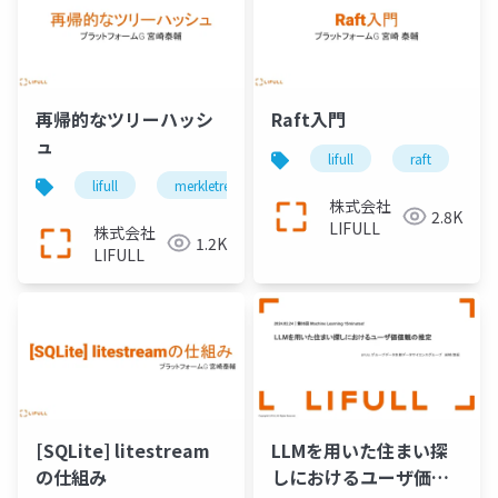
再帰的なツリーハッシ
Raft入門
ュ
lifull
raft
lifull
merkletree
algorithm
株式会社
2.8K
LIFULL
株式会社
1.2K
LIFULL
[SQLite] litestream
LLMを用いた住まい探
の仕組み
しにおけるユーザ価値