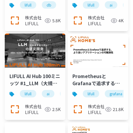
観の推定
lifull
db
sqlite
lifull
ai
llm
株式会社
株式会社
5.8K
4K
LIFULL
LIFULL
LIFULL AI Hub 100ミニ
Prometheusと
ッツ #1_LLM（大規模
Grafanaで追求する、
言語モデル）の研究開
より良いアプリケーシ
lifull
ai
llm
lifull
grafana
発
ョンの可観測性
株式会社
株式会社
2.5K
21.8K
LIFULL
LIFULL