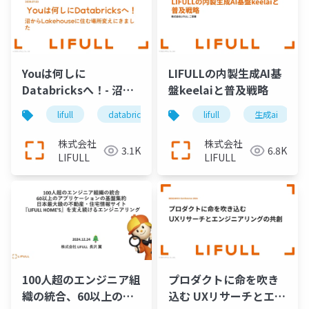
Youは何しに
LIFULLの内製生成AI基
Databricksへ！- 沼か
盤keelaiと普及戦略
らLakehouseに住む場
lifull
databricks
データ基盤
lifull
生成ai
エンジニア
所変えにきました
株式会社
株式会社
3.1K
6.8K
LIFULL
LIFULL
100人超のエンジニア組
プロダクトに命を吹き
織の統合、60以上のア
込む UXリサーチとエン