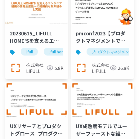
20230615_LIFULL
pmconf2023【プロダ
HOME'Sを支えるエン
クトマネジメントで高
ジニア 組織の開発生産
速PDCA】 アウトカム
lifull
lifull home's
開発生産性
プロダクトマネジメント
エンジニア
性への組織的な取り組
が激増したLIFULL
みと実践
HOME’Sのグロース事
株式会社
株式会社
5.8K
26.8K
例
LIFULL
LIFULL
UXリサーチとプロダク
UX成熟度モデルでユー
トグロース -プロダクト
ザーファーストな組織