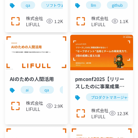
活用
qa
ソフトウェアテスト
llm
組織
github
株式会社
株式会社
1.2K
1.1K
LIFULL
LIFULL
AIのための人間活用
pmconf2025【リリー
スしたのに事業成果が
ai
qa
ソフトウェアテスト
lifull
出ない！】──“セーブ
プロダクトマネージャー
ポイント”活用とチーム
株式会社
2.9K
の再発見力で、３倍の
LIFULL
株式会社
12.3K
成果に変えた話
LIFULL