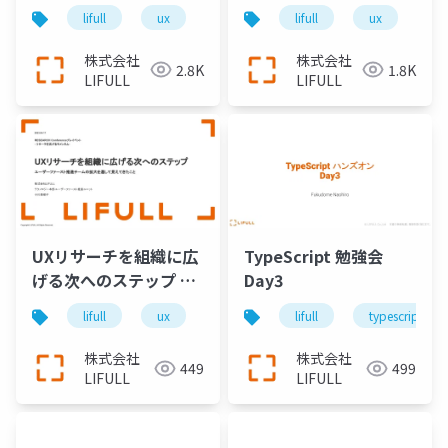
グロースを最大化する
へ ユーザーファースト
lifull
ux
uxリサーチ
lifull
ux
u
UXリサーチの活用方法
な開発を組織に浸透し
-
ていくために、どのよ
株式会社
株式会社
2.8K
1.8K
うに UX成熟度モデルを
LIFULL
LIFULL
活用しているか?
UXリサーチを組織に広
TypeScript 勉強会
げる次へのステップ ユ
Day3
ーザーファースト推進
lifull
ux
uxリサーチ
lifull
typescript
チームの拡大を通して
見えてきたこと
株式会社
株式会社
449
499
LIFULL
LIFULL