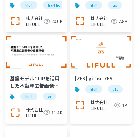
プリケーションの基盤
ジニアリングの共創
lifull
lifull home's
cto
lifull
keel
ux
engin
u
集約、日本最大級の不
動産・住宅情報サイト
株式会社
株式会社
20.6K
2.8K
『LIFULL HOME'S』を
LIFULL
LIFULL
支え続けるエンジニア
リング＿長沢翼
基盤モデルCLIPを活用
[ZFS] git on ZFS
した不動産広告画像品
lifull
zfs
gi
質評価
lifull
ai
llm
大規模言語モデル
画
株式会社
1K
LIFULL
株式会社
11.4K
LIFULL