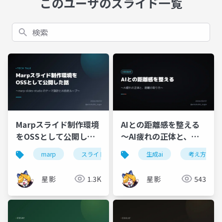
このユーザのスライド一覧
検索
Marpスライド制作環境
AIとの距離感を整える
をOSSとして公開した
〜AI疲れの正体と、距
話 〜marp-slides-
離の取り方〜
marp
スライド
スライド作成
生成ai
考え方
oss
studio のテーマ設計と
AI自走ループ〜
星影
1.3K
星影
543