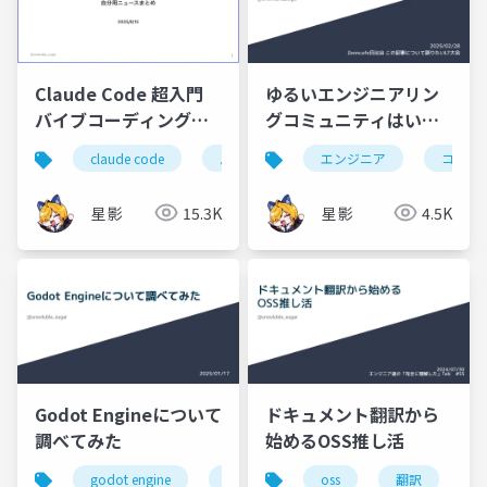
Claude Code 超入門
ゆるいエンジニアリン
バイブコーディングで
グコミュニティはいい
つくる自分用ニュース
ぞ
claude code
バイブコーディング
エンジニア
ai駆動開発
コミュ
まとめ
星影
15.3K
星影
4.5K
Godot Engineについて
ドキュメント翻訳から
調べてみた
始めるOSS推し活
godot engine
ゲーム開発
oss
翻訳