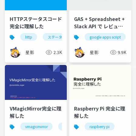
HTTPステータスコード
GAS + Spreadsheet +
完全に理解した
Slack API で レビュア
ーガチャを作ってみた
http
ステータスコード
google apps script
api
web
星影
2.3K
星影
9.9K
VMagicMirror完全に理
Raspberry Pi 完全に理
解した
解した
vmagicmirror
vtuber
raspberry pi