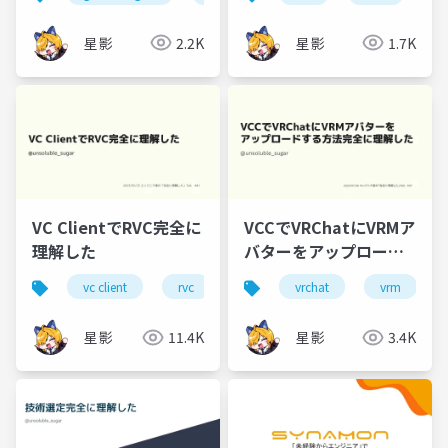
星影
2.2K
星影
1.7K
VC ClientでRVC完全に
VCCでVRChatにVRMア
理解した
バターをアップロード
する方法完全に理解し
vc client
rvc
ボイスチェンジャー
vrchat
vrm
音声変換
た
星影
11.4K
星影
3.4K