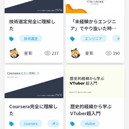
技術選定完全に理解し
「未経験からエンジニ
た
ア」でやり抜いた時の
昔話
技術選定
エンジニア
キャリ
星影
237
星影
390
Coursera完全に理解し
歴史的経緯から学ぶ
た
VTuber超入門
coursera
オンライン講座
vtuber
教育
学習