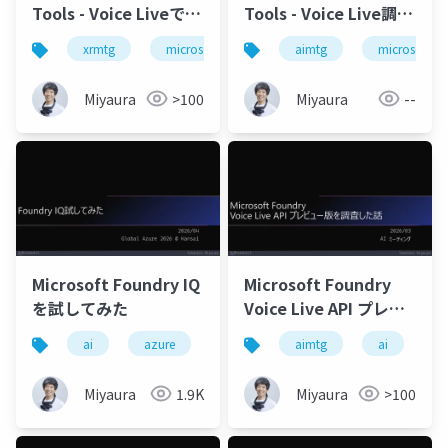
Tools - Voice Liveで口
Tools - Voice Live調査
パクさせてみた
（2026-06-01-preview
xrmtg
microsoftfoundry
aimtg
foundrytools
microsoftfo
un
版）
Miyaura
>100
Miyaura
--
Microsoft Foundry IQ
Microsoft Foundry
を試してみた
Voice Live API プレビ
ュー版を調査した話
ai
azure
globalazure
aimtg
microsoftfoundry
ai
m
Miyaura
1.9K
Miyaura
>100