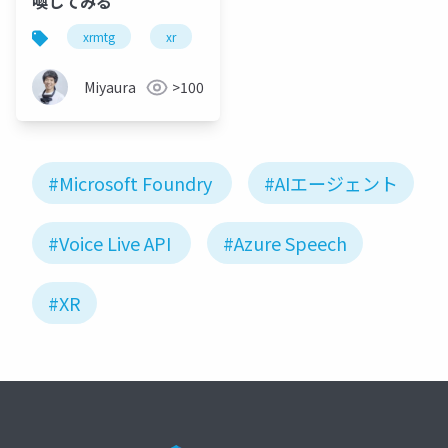
喚してみる
xrmtg
xr
microsoftfoundry
ai
a
Miyaura
>100
#Microsoft Foundry
#AIエージェント
#Voice Live API
#Azure Speech
#XR