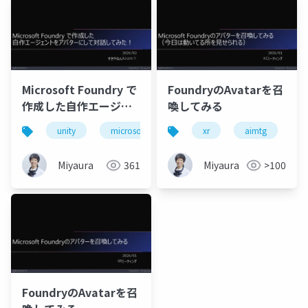
Microsoft Foundry で
FoundryのAvatarを召
作成した自作エージェ
喚してみる
ントをアバターにして
unity
microsoftfoundry
xr
azure
aimtg
m
対話してみた！
Miyaura
361
Miyaura
>100
FoundryのAvatarを召