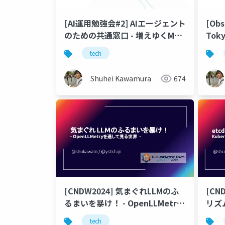
[AI運用勉強会#2] AIエージェント
[Obs
のための共通窓口 - 増えゆくMCP
Tok
Serverをどう管理するか？ -
ティ
tech
半）
Shuhei Kawamura
674
[CNDW2024] 気まぐれLLMのふ
[CN
るまいを暴け！ - OpenLLMetry
リズム:
を通して見る世界 -
Pl
tech