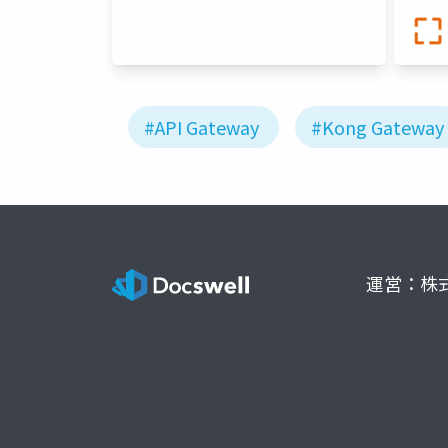
#API Gateway
#Kong Gateway
運営：株