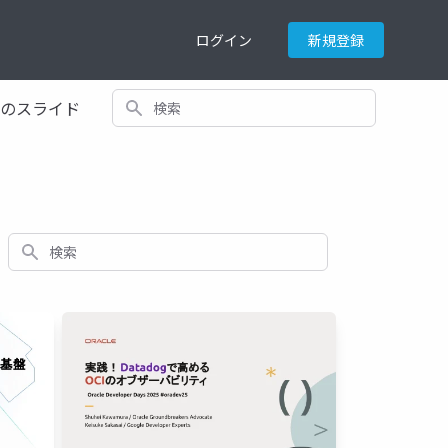
ログイン
新規登録
検索
てのスライド
検索