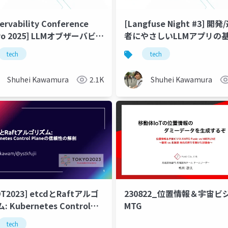
ervability Conference
[Langfuse Night #3] 開
yo 2025] LLMオブザーバビリ
者にやさしいLLMアプリの基
におけるトレースの拡張（後
Langfuse & Kong Gateway
tech
tech
Shuhei Kawamura
2.1K
Shuhei Kawamura
DT2023] etcdとRaftアルゴ
230822_位置情報＆宇宙ビ
 Kubernetes Control
MTG
aneの信頼性の解剖
tech