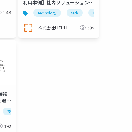
利用事例】社内ソリューションア
ーキテクトのすすめ
1.4K
technology
tech
aws
株式会社LIFULL
595
18報
と参加
ろ
リ開発
技術
lifull
tech
半蔵門
麹町
ltech
192
町
勉強会
ltech