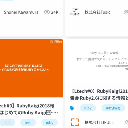
Shuhei Kawamura
24K
株式会社Fusic
【Ltech#0】RubyKaigi20
告会 Ruby2.6に関する情報
した講演で気になったとこ
ech#0】RubyKaigi2018報
droid
google play instant
開発
ruby
エンジニア
rubykaigi
アプ
はじめてのRuby Kaigi ~
byだけがRubyじゃない~
株式会社LIFULL
lifull
tech
ruby
rubykaigi
半蔵門
麹