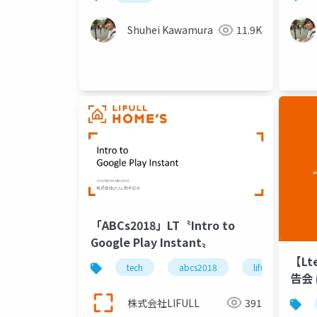
Shuhei Kawamura
11.9K
「ABCs2018」LT〝Intro to
Google Play Instant〟
【Lt
tech
abcs2018
lifull
an
告会 
Cru
株式会社LIFULL
391