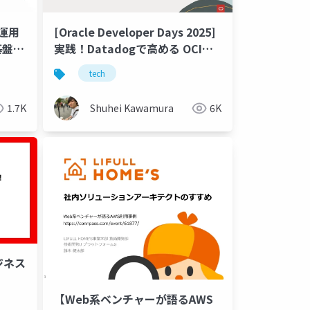
発/運用
[Oracle Developer Days 2025]
盤 -
実践！Datadogで高める OCIの
 -
オブザーバビリティ
tech
1.7K
Shuhei Kawamura
6K
ジネス
【Web系ベンチャーが語るAWS