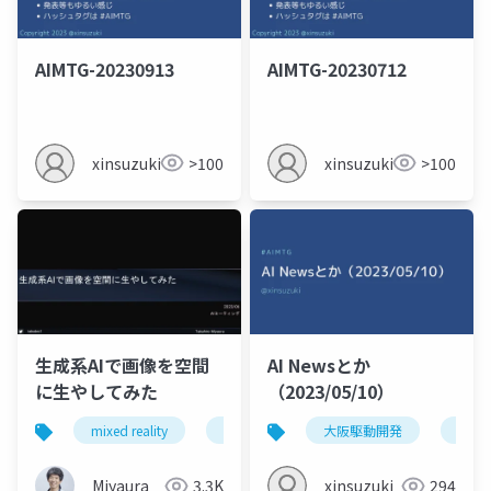
AIMTG-20230913
AIMTG-20230712
xinsuzuki
>100
xinsuzuki
>100
生成系AIで画像を空間
AI Newsとか
に生やしてみた
（2023/05/10）
mixed reality
aimtg
openai
大阪駆動開発
aimt
Miyaura
3.3K
xinsuzuki
294