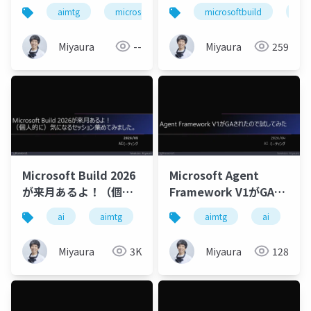
（2026-06-01-preview
かったですよ
aimtg
microsoftfoundry
microsoftbuild
foundrytools
aim
版）
Miyaura
--
Miyaura
259
Microsoft Build 2026
Microsoft Agent
が来月あるよ！（個人
Framework V1がGAさ
的に）気になるセッシ
れたので試してみた
ai
aimtg
microsoft
aimtg
ai
a
ョン集めてみました。
Miyaura
3K
Miyaura
128