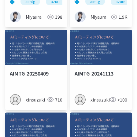
aimtg
azure
azure_ai_foundry
aimtg
azure
ai
Miyaura
398
Miyaura
1.9K
AIMTG-20250409
AIMTG-20241113
xinsuzuki
710
xinsuzuki
>100