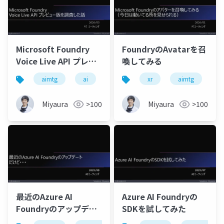
Microsoft Foundry
FoundryのAvatarを召
Voice Live API プレビ
喚してみる
ュー版を調査した話
aimtg
ai
microsoftfoundry
xr
aimtg
azure
m
Miyaura
>100
Miyaura
>100
最近のAzure AI
Azure AI Foundryの
Foundryのアップデー
SDKを試してみた
ト