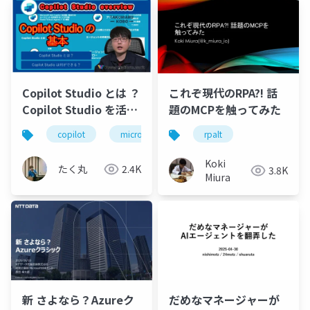
Copilot Studio とは ？
これぞ現代のRPA?! 話
Copilot Studio を活用
題のMCPを触ってみた
すると何ができる？
copilot
microsoft 365 copilot
rpalt
copilot studio
【たく丸工房】
Koki
たく丸
2.4K
3.8K
Miura
新 さよなら？Azureク
だめなマネージャーが