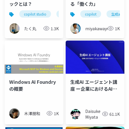
ックとは？
る「働く力」
copilot studio
copilot
copilot
ai
生成ai
生成ai
たく丸
1.3K
miyakawayuho
1K
Windows AI Foundry
生成AI エージェント講
の概要
座 ー企業におけるAIエ
ージェント実装の現実
戦略ー
Daisuke
木澤朋和
1K
61.1K
Miyata