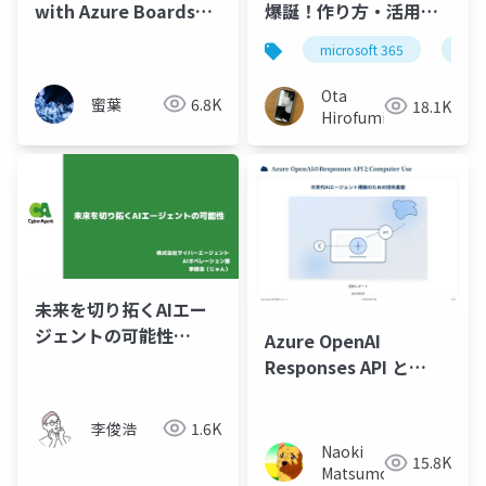
with Azure Boards
爆誕！作り方・活用ア
MCP Server - カンバン
イデア大放出
microsoft 365
copi
からコミットまでをエ
ージェントで。 -
Ota
蜜葉
6.8K
18.1K
Hirofumi
未来を切り拓くAIエー
ジェントの可能性
Azure OpenAI
_ca.ai_20250327
Responses API と
Computer Use (プレ
ビュー) 技術レポート
李俊浩
1.6K
Naoki
15.8K
Matsumoto