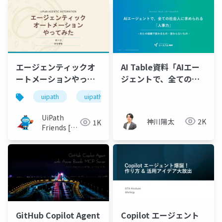
エージェンティックオ
AI Table資料「AIエー
ートメーションやって
ジェントで、全ての社
みた
会人に求められる 『人
uipath
uipathfriends
事力』」
UiPath
神川陽太
2K
1K
Friends [公
式]
GitHub Copilot Agent
Copilot エージェント