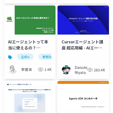
Cursorエージェント講
AIエージェントって本
座 超応用編 - AIエージ
当に使えるの？
ェントに「心」を理解
_20250326_GMOコラ
生成ai
業務効率化
dify
させられるか？ -
ボ 3_26(水) 生成AI大感
謝祭
Daisuke
李俊浩
1.4K
283.4K
Miyata