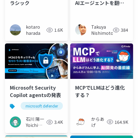
ラシック
AIエージェントを翻弄
した
kotaro
Takuya
1.6K
384
harada
Nishimoto
MCPでLLMはどう進化
Microsoft Security
する？
Copilot agentsの発表
microsoft defender
securitycopilot
からあ
石川 陽一
164.9K
3.4K
げ
Yoichi
Ishikawa