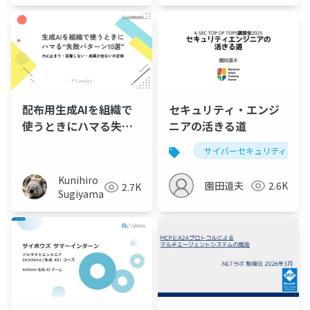
配布用生成AIを組織で
セキュリティ・エンジ
使うときにハマる失敗
ニアの活きる道
パターン10選
サイバーセキュリティ
Kunihiro
園田道夫
2.6K
2.7K
Sugiyama