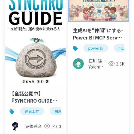
生成AIを"仲間"にする-
Power BI MCP Server
× Claude Opus を中
power bi
mcp
心に、全社AI活用に向
けた実践のいろいろ
石川 陽一
3.5K
Yoichi
Ishikawa
【全話公開中】
『SYNCHRO GUIDE』
（シンクロ・ガイド）-
運気上昇
開運
スピリチュアル
運が良い
AIが見た、運の流れに
乗れる人 –
東條茜音
>100