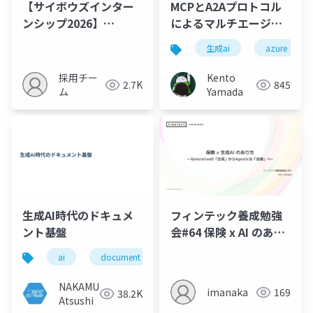
【サイボウズインター
MCPとA2Aプロトコル
ンシップ2026】
によるマルチエージェ
kintoneプロダクトエ
ントシステムの開発
生成ai
azure
ンジニア（生成AI）コ
ース 紹介資料
採用チー
Kento
2.7K
845
ム
Yamada
生成AI時代のドキュメ
フィンテック養成勉強
ント基盤
会#64 保険 x AI のあり
方
ai
document
NAKAMURA
imanaka
169
38.2K
Atsushi