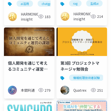
の歴史が示す不都合な
てろ。｜修正コストは
rag
生成ai
ai活用
chatgpt
生成ai
仕事術
業
真実
作り直しの10倍
HARMONIC
HARMONIC
214
183
insight
insight
個人開発を通じて考え
第3回 プロジェクトマ
るコミュニティ運営の
ネージャ勉強会
課題
情報処理技術者試験
本間利通
279
Quatrex
251