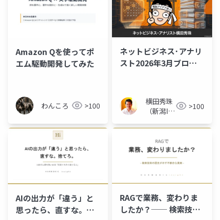
ネットビジネス･アナリ
Amazon Qを使ってポ
スト2026年3月ブログ･
エム駆動開発してみた
スライド118枚
横田秀珠
わんころ
>100
>100
（新潟IT
コンサル
タント）
RAGで業務、変わりま
AIの出力が「違う」と
したか？── 検索技術
思ったら、直すな。捨