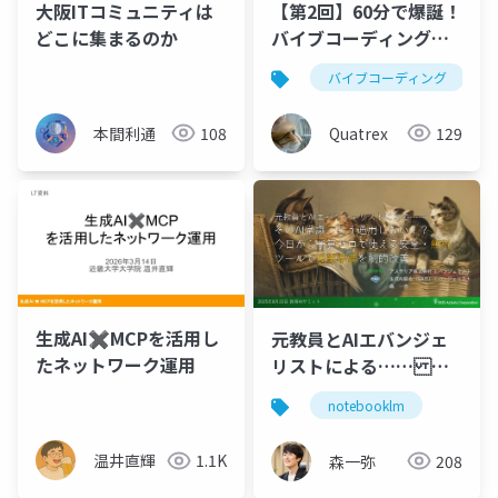
大阪ITコミュニティは
【第2回】60分で爆誕！
どこに集まるのか
バイブコーディング・
生成AIアプリ制作
バイブコーディング
本間利通
108
Quatrex
129
生成AI✖️MCPを活用し
元教員とAIエバンジェ
たネットワーク運用
リストによる…… そ
のAI常識、もう通用し
notebooklm
ない！？ 今日から予
算ゼロで使える安全・
温井直輝
1.1K
森一弥
208
無料 ツールで授業準