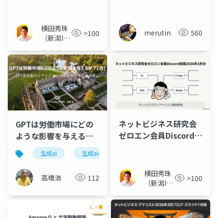
師･講演･企業研修
横田秀珠
merutin
560
>100
（新潟IT
コンサル
タント）
ネットビジネス研究会
GPTは労働市場にどの
ゼロエン会員Discord投
ような影響を与えるか
稿2026年3月分
(改)
生成ai
生成aiの普及過程
労働市場
比較評
横田秀珠
高橋浩
112
>100
（新潟IT
コンサル
タント）