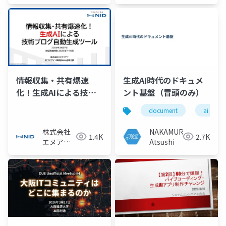
情報収集・共有爆速
生成AI時代のドキュメ
化！生成AIによる技術
ント基盤（冒頭のみ）
ブログ自動生成ツール
document
ai
株式会社
NAKAMURA
1.4K
2.7K
エヌアイ
Atsushi
デイ