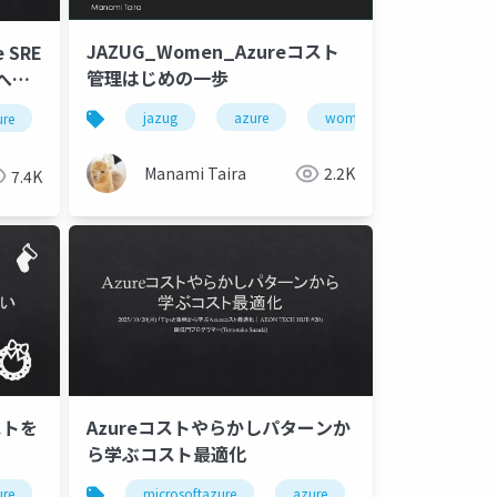
JAZUG_Women_Azureコスト
 SRE
管理はじめの一歩
化への
コスト最適化
jazug
llm
azure
women
cloud
ure
azurecostmanagement
azuremanagement
sreagent
Manami Taira
2.2K
7.4K
コストを
Azureコストやらかしパターンか
ら学ぶコスト最適化
ure
microsoft
microsoftazure
azurecostmanagement
azure
azuremanagemen
microsoft