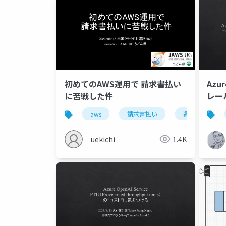
初めてのAWS運用で 請求書払い
Az
に苦戦した件
レー
aws
請求書払い
運用
uekichi
1.4K