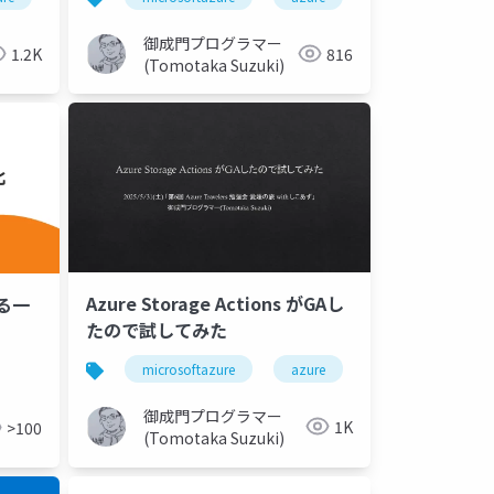
御成門プログラマー
1.2K
816
(Tomotaka Suzuki)
Azure Storage Actions がGAし
る一
たので試してみた
microsoftazure
azure
microsoft
御成門プログラマー
1K
>100
(Tomotaka Suzuki)