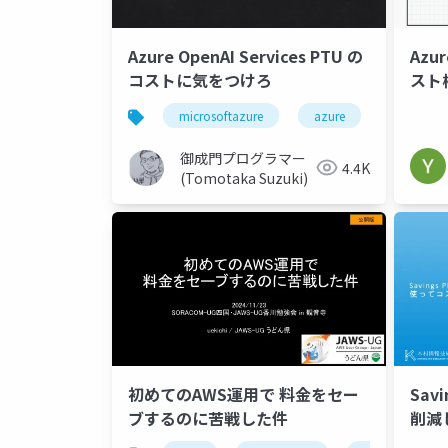
Azure OpenAI Services PTU の
Azur
コストに気をつけろ
スト
microsoftazure
azure
microsof
御成門プログラマー
4.4K
(Tomotaka Suzuki)
初めてのAWS運用で 料金をセー
Sav
ブするのに苦戦した件
削減