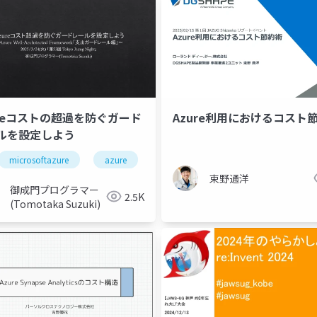
ureコストの超過を防ぐガード
Azure利用におけるコスト
ルを設定しよう
経理
microsoftazure
クラウド
azure
microsoft
azurecostmanageme
束野通洋
御成門プログラマー
2.5K
(Tomotaka Suzuki)