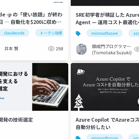
ude -p の「使い放題」が終わ
SRE初学者が検証した Azure
日 ― 自動化を$200に収める
Agent — 運用コスト最適
クン効率4テク
道
claudecode
トークン効率
生成ai
aiエージェント
t
azurecostmanagement
finops
microsoftazure
azuresreagent
az
御成門プログラマー
井本 賢
298
(Tomotaka Suzuki)
開発の技術選定
Azure Copilot でAzure
自動分析したい
stmanagement
finops
japanfinops
microsoftazure
az