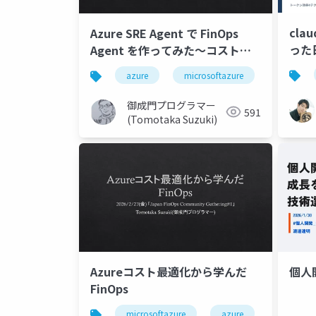
cla
Azure SRE Agent で FinOps
った
Agent を作ってみた～コスト最
トー
適化を実現する運用AIエージェン
azure
microsoftazure
microsof
ト～
御成門プログラマー
591
(Tomotaka Suzuki)
Azureコスト最適化から学んだ
個人
FinOps
microsoftazure
azure
azureco