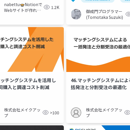
nabettu🍲Notionで
1.2K
Webサイトが作れる
御成門プログラマー
サービス開発中
(Tomotaka Suzuki)
.マッチングシステムを活用し
46.マッチングシステムによ
同購入と調達コスト削減
括発注と分割受注の最適化
株式会社メイクアッ
株式会社メイクアッ
>100
プ
プ