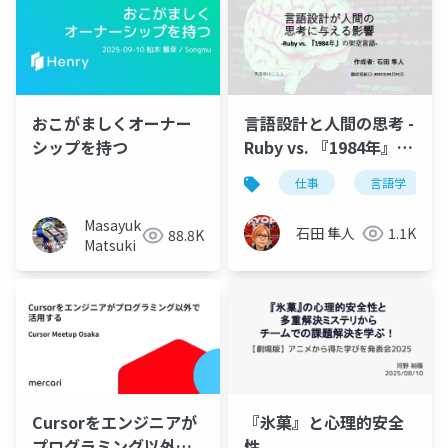
おこがましくオーナー
言語設計と人間の思考 -
シップを持つ
Ruby vs. 『1984年』の
架空言語-
仕事
言語学
Masayuki
石田 隼人
1.1K
88.8K
Matsuki
Cursorをエンジニアが
『氷菓』と心理的安全
プログラミング以外で
性