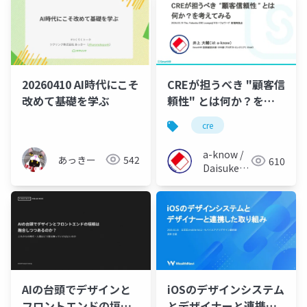
20260410 AI時代にこそ
CREが担うべき "顧客信
改めて基礎を学ぶ
頼性" とは何か？を考
えてみる
cre
a-know /
あっきー
542
610
Daisuke
Inoue
AIの台頭でデザインと
iOSのデザインシステム
フロントエンドの垣根
とデザイナーと連携し