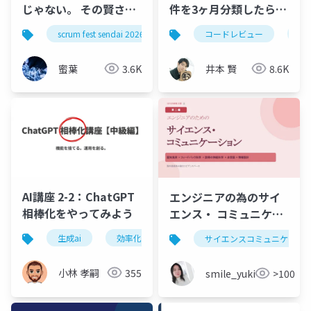
じゃない。 その賢さに
件を3ヶ月分類したら効
頼りきることだ」
いていたのは2種類だけ
scrum fest sendai 2026
scrum
コードレビュー
ハ
だった ─ Bug/Spec死
守・残り4種類はPRか
蜜葉
3.6K
井本 賢
8.6K
ら外す
AI講座 2-2：ChatGPT
エンジニアの為のサイ
相棒化をやってみよう
エンス・ コミュニケー
ション②
生成ai
効率化
情報整理
ビジネス
サイエンスコミュニケーシ
小林 孝嗣
355
smile_yukiko_it
>100