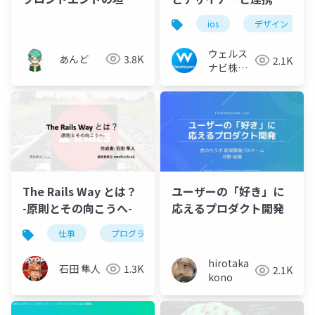
は融合しつつあるの
た取り組み
ios
デザイン
か？
ウェルス
あんど
3.8K
2.1K
ナビ株式
会社 技術
広報チー
ム
The Rails Way とは？
ユーザーの「好き」に
-原則とその向こうへ-
応えるプロダクト開発
仕事
プログラミング言語
エンジニアリング
hirotaka
石田 隼人
1.3K
2.1K
kono