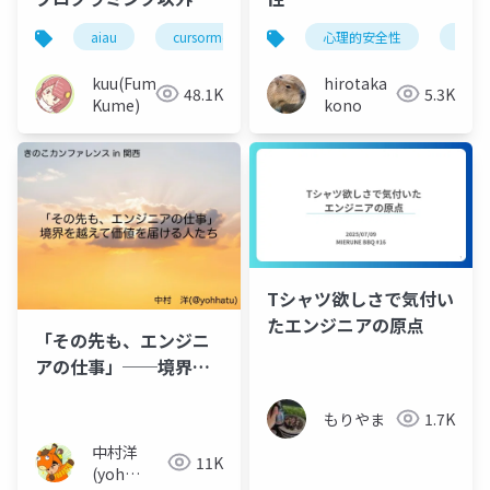
活用する
aiau
cursormeetup
心理的安全性
多重
kuu(Fumiya
hirotaka
48.1K
5.3K
Kume)
kono
Tシャツ欲しさで気付い
たエンジニアの原点
「その先も、エンジニ
アの仕事」──境界を
越えて価値を届ける人
たち
もりやま
1.7K
中村洋
11K
(yoh