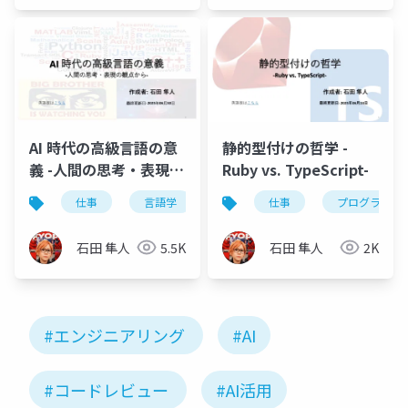
nakamura)
AI 時代の高級言語の意
静的型付けの哲学 -
義 -人間の思考・表現の
Ruby vs. TypeScript-
観点から-
仕事
言語学
プログラミング言語
仕事
プログラミン
エンジ
石田 隼人
5.5K
石田 隼人
2K
#エンジニアリング
#AI
#コードレビュー
#AI活用