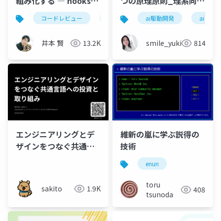
組み化する ― hooks・
つの原理原則_理系向け
AI・人間の3層モデル
6時間_2026_05_24_
コードレビュー
claudecode
coderabbit
ai駆動開発
ai
石黒友季子
井本 賢
13.2K
smile_yukiko_it
814
エンジニアリングとデ
維新の嵐に学ぶ説得の
ザインをつなぐ共通言
技術
語への投資と取り組み
enun
toru
sakito
1.9K
408
tsunoda