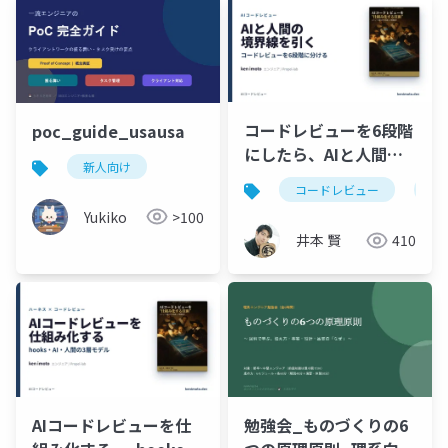
コードレビューを6段階
poc_guide_usausa
にしたら、AIと人間の
新人向け
分業が見えた
コードレビュー
cl
Yukiko
>100
井本 賢
410
AIコードレビューを仕
勉強会_ものづくりの6