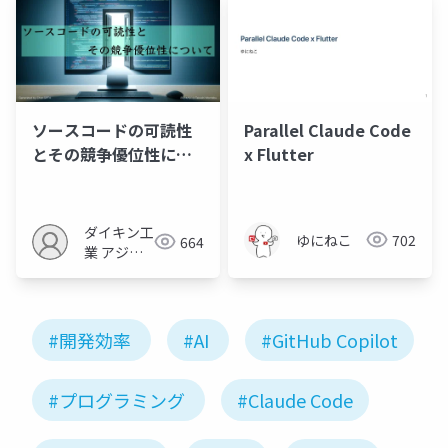
ソースコードの可読性
Parallel Claude Code
とその競争優位性につ
x Flutter
いて
ダイキン工
ゆにねこ
702
664
業 アジャ
イル内製セ
ンター
#開発効率
#AI
#GitHub Copilot
#プログラミング
#Claude Code