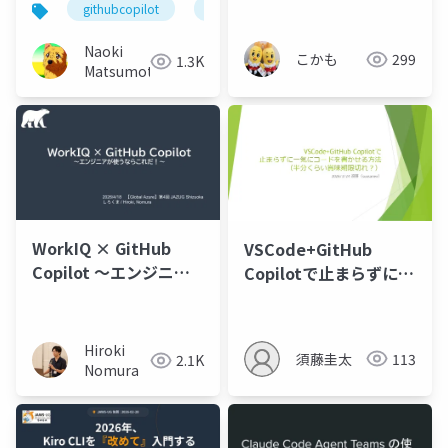
githubcopilot
github
Naoki
こかも
299
1.3K
Matsumoto
WorkIQ × GitHub
VSCode+GitHub
Copilot ～エンジニア
Copilotで止まらずに一
が使うならこれだ！～
気にコードを書かせる
Hiroki
須藤圭太
113
2.1K
Nomura