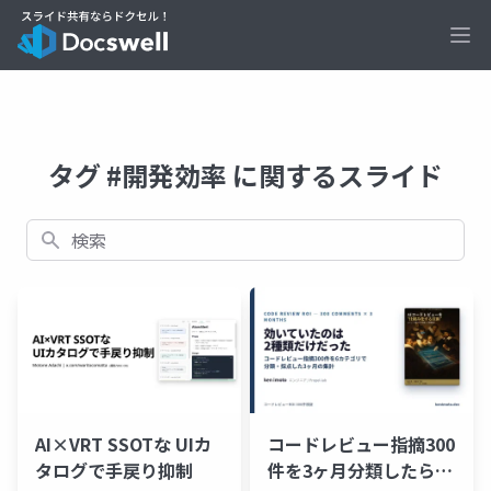
Ope
タグ #開発効率 に関するスライド
検索
AI×VRT SSOTな UIカ
コードレビュー指摘300
タログで手戻り抑制
件を3ヶ月分類したら効