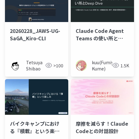
20260228_JAWS-UG-
Claude Code Agent
SaGA_Kiro-CLI
Teams の使い所と
Deep Dive
Tetsuya
kuu(Fumiya
>100
1.5K
Shibao
Kume)
摩擦を減らす！Claude
バイクキャンプにおけ
Codeとの対話設計
る『積載』という楽し
み