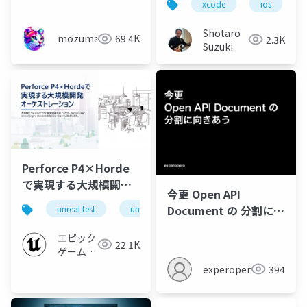
xcode
ios
Shotaro
mozumasu
69.4K
2.3K
Suzuki
Perforce P4×Horde
で実現する大規模開発
今更 Open API
オーケストレーション |
Document の 分割に向
unreal fest
unreal fest tokyo 2025
Unreal Fest Tokyo
きあう
2025
エピック
22.1K
ゲームズ
ジャパン
experopero
394