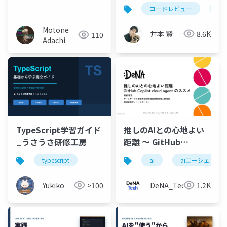
いていたのは2種類だけ
コードレビュー
ハ
だった ─ Bug/Spec死
守・残り4種類はPRか
Motone
井本 賢
8.6K
110
ら外す
Adachi
推しのAIとの心地よい
TypeScript学習ガイド
距離 〜 GitHub
_うさうさ研修工房
Copilot cloud agent
ai
aiエージェント
typescript
のススメ
DeNA_Tech
1.2K
Yukiko
>100