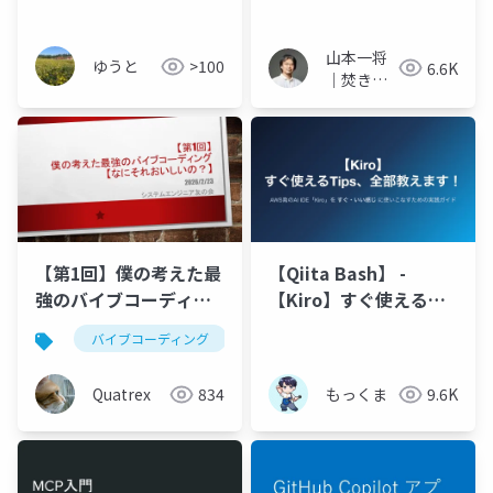
山本一将
ゆうと
>100
6.6K
｜焚き火
を愛する
エンジニ
ア
【第1回】僕の考えた最
【Qiita Bash】 -
強のバイブコーディン
【Kiro】すぐ使える
グ
Tips、全部教えます！
バイブコーディング
claude code
Quatrex
834
もっくま
9.6K