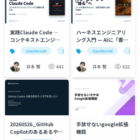
実践Claude Code ―
ハーネスエンジニアリ
コンテキストエンジニ
ング入門 — AIに「書か
アリングで開発が変わ
せる」から「品質を維
claudecode
生成ai
コンテキストエンジニアリン
claudecode
生成ai
る（入門）
持し続ける」へ
井本 賢
442
井本 賢
632
20260526_GitHub
手放せないgoogle拡張
Copilotのあるあるや小
機能
ネタを言いたい_共有用