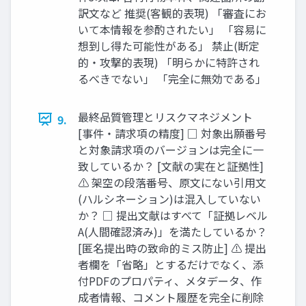
訳文など 推奨(客観的表現) 「審査にお
いて本情報を参酌されたい」 「容易に
想到し得た可能性がある」 禁止(断定
的・攻撃的表現) 「明らかに特許され
るべきでない」 「完全に無効である」
最終品質管理とリスクマネジメント
9.
[事件・請求項の精度] □ 対象出願番号
と対象請求項のバージョンは完全に一
致しているか？ [文献の実在と証拠性]
⚠ 架空の段落番号、原文にない引用文
(ハルシネーション)は混入していない
か？ □ 提出文献はすべて「証拠レベル
A(人間確認済み)」を満たしているか？
[匿名提出時の致命的ミス防止] ⚠ 提出
者欄を「省略」とするだけでなく、添
付PDFのプロパティ、メタデータ、作
成者情報、コメント履歴を完全に削除