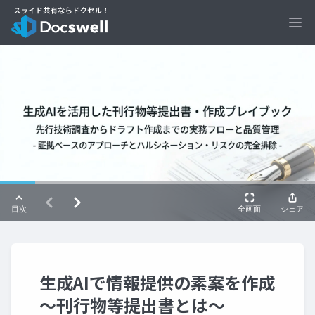
Ope
生成AIで情報提供の素案を作成
～刊行物等提出書とは～