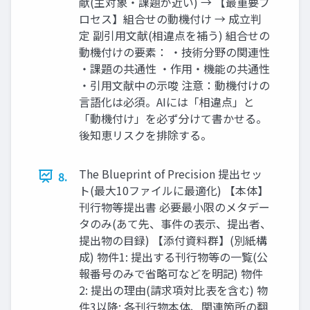
献(主対象・課題が近い) → 【最重要プ
ロセス】組合せの動機付け → 成立判
定 副引用文献(相違点を補う) 組合せの
動機付けの要素： ・技術分野の関連性
・課題の共通性 ・作用・機能の共通性
・引用文献中の示唆 注意：動機付けの
言語化は必須。AIには「相違点」と
「動機付け」を必ず分けて書かせる。
後知恵リスクを排除する。
The Blueprint of Precision 提出セッ
8.
ト(最大10ファイルに最適化) 【本体】
刊行物等提出書 必要最小限のメタデー
タのみ(あて先、事件の表示、提出者、
提出物の目録) 【添付資料群】(別紙構
成) 物件1: 提出する刊行物等の一覧(公
報番号のみで省略可などを明記) 物件
2: 提出の理由(請求項対比表を含む) 物
件3以降: 各刊行物本体、関連箇所の翻