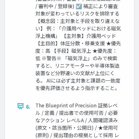
/ 審判中 / 登録後) ☑ 補正により審査
対象が変わっているリスクを排除する
【概念図：主対象と手段を取り違えな
い】 例：「介護用ベッドにおける磁気
浮上機構」 【主対象】介護用ベッド
【主目的】体圧分散・移乗支援 ★優先
度：高 【手段】磁気浮上 ★優先度：
低 ※警告※ 「磁気浮上」のみで検索
すると、リニアモーターや半導体製造
装置など分野違いの文献が上位にく
る。 AIには必ず主対象と課題の一致度
を優先評価させるよう指示すること。
The Blueprint of Precision 証拠レベ
6.
ル / 定義 / 提出書での使用可否 / 必要
なアクション レベルA / 人間確認済み
(原文・該当箇所・公開日) / ★使用可
(原則) / 提出理由の根拠として採用 レ