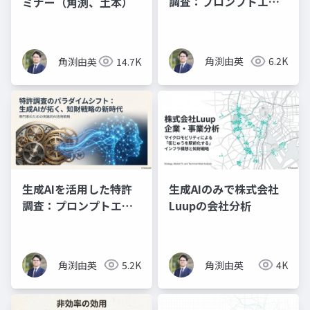
調査：プロンプトエン
ミナー（角渕、土本）
ジニアリングの理論と
実践（スライド資料）
角渕由英
6.2K
角渕由英
14.7K
生成AIを活用した特許
生成AIのみで株式会社
調査：プロンプトエン
Luupの会社分析
ジニアリングの理論と
実践（プレゼン資料）
角渕由英
5.2K
角渕由英
4K