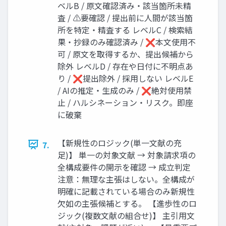
ベルB / 原文確認済み・該当箇所未精
査 / ⚠要確認 / 提出前に人間が該当箇
所を特定・精査する レベルC / 検索結
果・抄録のみ確認済み / ❌本文使用不
可 / 原文を取得するか、提出候補から
除外 レベルD / 存在や日付に不明点あ
り / ❌提出除外 / 採用しない レベルE
/ AIの推定・生成のみ / ❌絶対使用禁
止 / ハルシネーション・リスク。即座
に破棄
【新規性のロジック(単一文献の充
7.
足)】 単一の対象文献 → 対象請求項の
全構成要件の開示を確認 → 成立判定
注意：無理な主張はしない。全構成が
明確に記載されている場合のみ新規性
欠如の主張候補とする。 【進歩性のロ
ジック(複数文献の組合せ)】 主引用文