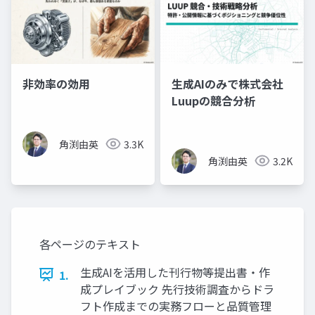
非効率の効用
生成AIのみで株式会社
Luupの競合分析
角渕由英
3.3K
角渕由英
3.2K
各ページのテキスト
生成AIを活用した刊行物等提出書・作
1.
成プレイブック 先行技術調査からドラ
フト作成までの実務フローと品質管理