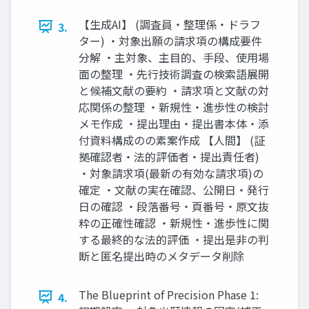
【生成AI】 (調査員・整理係・ドラフ
3.
ター) ・対象出願の請求項の構成要件
分解 ・主対象、主目的、手段、使用場
面の整理 ・先行技術調査の検索語展開
と候補文献の要約 ・請求項と文献の対
応関係の整理 ・新規性・進歩性の検討
メモ作成 ・提出理由・提出書本体・添
付資料構成のの素案作成 【人間】 (証
拠確認者・法的評価者・提出責任者)
・対象請求項(最新の有効な請求項)の
確定 ・文献の実在確認、公開日・発行
日の確認 ・段落番号・頁番号・原文抜
粋の正確性確認 ・新規性・進歩性に関
する最終的な法的評価 ・提出是非の判
断と匿名提出時のメタデータ削除
The Blueprint of Precision Phase 1:
4.