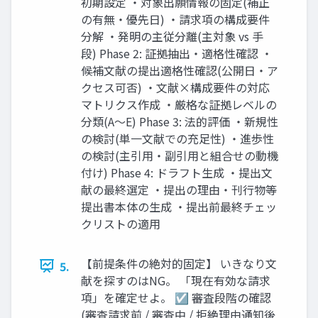
初期設定 ・対象出願情報の固定(補正
の有無・優先日) ・請求項の構成要件
分解 ・発明の主従分離(主対象 vs 手
段) Phase 2: 証拠抽出・適格性確認 ・
候補文献の提出適格性確認(公開日・ア
クセス可否) ・文献×構成要件の対応
マトリクス作成 ・厳格な証拠レベルの
分類(A～E) Phase 3: 法的評価 ・新規性
の検討(単一文献での充足性) ・進歩性
の検討(主引用・副引用と組合せの動機
付け) Phase 4: ドラフト生成 ・提出文
献の最終選定 ・提出の理由・刊行物等
提出書本体の生成 ・提出前最終チェッ
クリストの適用
【前提条件の絶対的固定】 いきなり文
5.
献を探すのはNG。 「現在有効な請求
項」を確定せよ。 ☑ 審査段階の確認
(審査請求前 / 審査中 / 拒絶理由通知後