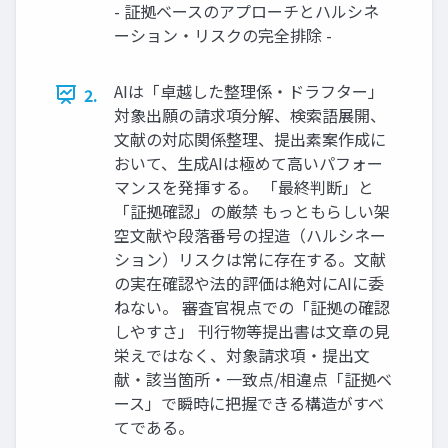
- 証拠ベースのアプローチとハルシネ
ーション・リスクの完全排除 -
AIは「卓越した整理係・ドラフター」
2.
対象出願の請求項分解、検索語展開、
文献の対応関係整理、提出素案作成に
おいて、生成AIは極めて高いパフォー
マンスを発揮する。 「最終判断」と
「証拠確認」の厳禁 もっともらしい架
空文献や段落番号の捏造（ハルシネー
ション）リスクは常に存在する。文献
の実在確認や法的評価は絶対にAIに委
ねない。 審査官視点での「証拠の確認
しやすさ」 刊行物等提出書は文章の見
栄えではなく、対象請求項・提出文
献・該当箇所・一致点/相違点「証拠ベ
ース」で瞬時に把握できる構造がすべ
てである。