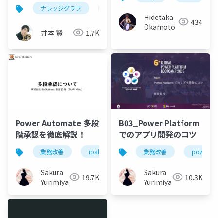
は賢くなる
ナレッジグラフ
graphrag
neo4j
rag
Hidetaka
434
Okamoto
井本 賢
1.7K
Power Automate 多段
B03_Power Platform
階承認を徹底解説！
でのアプリ開発のコツ
業務改善
rpalt
データ設計
業務改善
承認
powerap
Sakura
Sakura
19.7K
10.3K
Yurimiya
Yurimiya