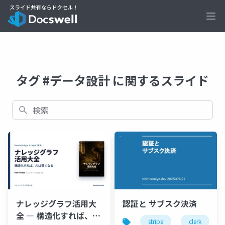
Ope
タグ #データ設計 に関するスライド
検索
ナレッジグラフ活用大
認証と サブスク決済
全 ― 構造化すれば、AI
stripe
clerk