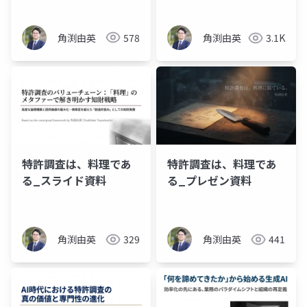
角渕由英
578
角渕由英
3.1K
特許調査は、料理であ
特許調査は、料理であ
る_スライド資料
る_プレゼン資料
角渕由英
329
角渕由英
441