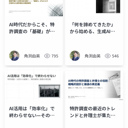
AI時代だからこそ、特
「何を諦めてきたか」
許調査の「基礎」が価
から始める、生成AIの
値になる
話
角渕由英
795
角渕由英
546
AI活用は「効率化」で
特許調査の最近のトレ
終わらせない—その先
ンドと弁理士が果たす
の景色
べき役割