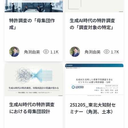
特許調査の「母集団作
生成AI時代の特許調査
成」
の「調査対象の特定」
角渕由英
1.1K
角渕由英
1.7K
生成AI時代の特許調査
251205_東北大知財セ
における母集団設計
ミナー（角渕、土本）