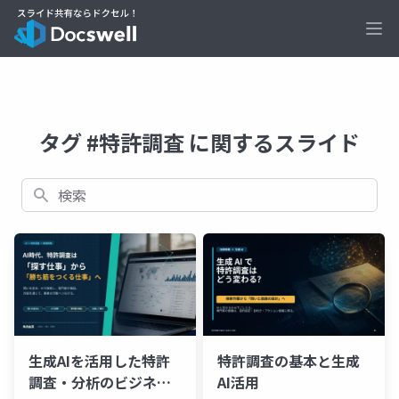
Ope
タグ #特許調査 に関するスライド
検索
生成AIを活用した特許
特許調査の基本と生成
調査・分析のビジネス
AI活用