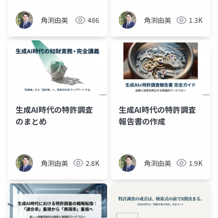
角渕由英
486
角渕由英
1.3K
生成AI時代の特許調査
生成AI時代の特許調査
のまとめ
報告書の作成
角渕由英
2.8K
角渕由英
1.9K