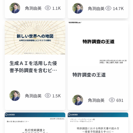
角渕由英
1.1K
角渕由英
14.7K
生成ＡＩを活用した侵
害予防調査を含むビジ
特許調査の王道
ネスに必要な特許調
査・分析（プレゼン資
料）
角渕由英
1.5K
角渕由英
691