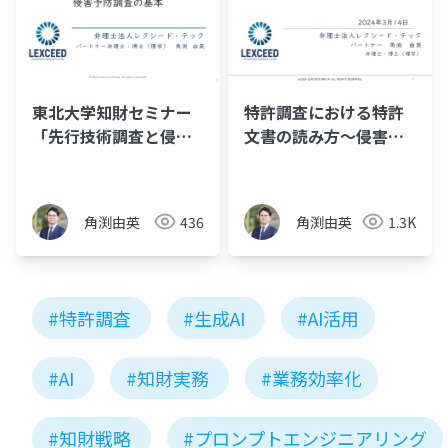
東北大学知財セミナー
特許調査における特許
「先行技術調査と侵害
文書の読み方～侵害予
予防調査の基本」
防調査を中心に～
角渕由英
436
角渕由英
1.3K
#特許調査
#生成AI
#AI活用
#AI
#知財実務
#業務効率化
#知財戦略
#プロンプトエンジニアリング