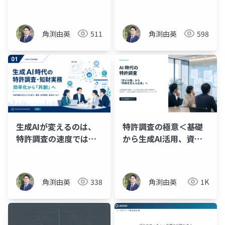
への活かし方
角渕由英
511
角渕由英
598
生成AIが変えるのは、
特許調査の極意＜基礎
特許調査の速度ではな
から生成AI活用、資格
く「知財の伝わり方」
の活かし方まで＞
角渕由英
338
角渕由英
1K