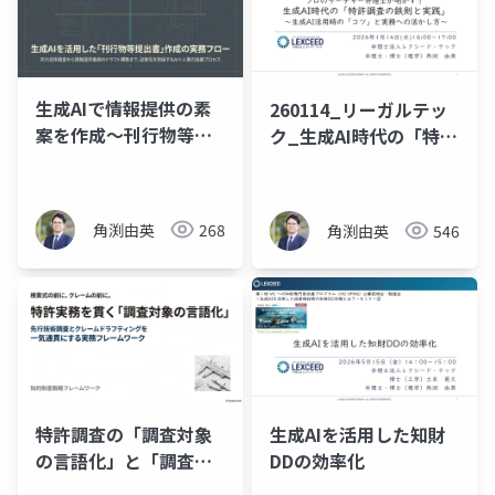
生成AIで情報提供の素
260114_リーガルテッ
案を作成～刊行物等提
ク_生成AI時代の「特許
出書とは～
調査の鉄則と実践」
角渕由英
268
角渕由英
546
特許調査の「調査対象
生成AIを活用した知財
の言語化」と「調査観
DDの効率化
点の設計」